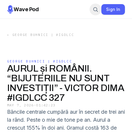
Wave Pod
Sign In
←
GEORGE BUHNICI | #IGDLCC
GEORGE BUHNICI | #IGDLCC
AURUL și ROMÂNII.
“BIJUTERIILE NU SUNT
INVESTIȚII” - VICTOR DIMA
#IGDLCC 327
MAY 7, 2026
·
01:42:23
Băncile centrale cumpără aur în secret de trei ani
la rând. Peste o mie de tone pe an. Aurul a
crescut 155% în doi ani. Gramul costă 163 de