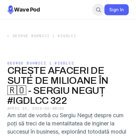
Wave Pod
Sign In
←
GEORGE BUHNICI | #IGDLCC
GEORGE BUHNICI | #IGDLCC
CREȘTE AFACERI DE
SUTE DE MILIOANE ÎN
🇷🇴 - SERGIU NEGUȚ
#IGDLCC 322
APRIL 13, 2026
·
02:48:02
Am stat de vorbă cu Sergiu Neguț despre cum
poți să treci de la mentalitatea de inginer la
succesul în business, explorând totodată modul