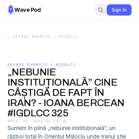
Wave Pod
Sign In
←
GEORGE BUHNICI | #IGDLCC
GEORGE BUHNICI | #IGDLCC
„NEBUNIE
INSTITUȚIONALĂ” CINE
CÂȘTIGĂ DE FAPT ÎN
IRAN? - IOANA BERCEAN
#IGDLCC 325
APRIL 30, 2026
·
02:34:58
Suntem în plină „nebunie instituțională”, un
război total în Orientul Mijlociu unde Iranul știe