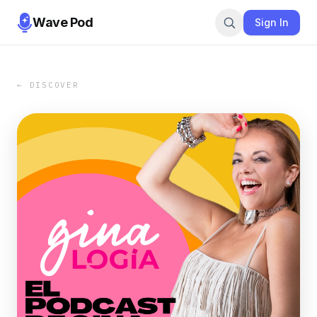
Wave Pod
Sign In
← DISCOVER