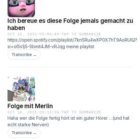
Ich bereue es diese Folge jemals gemacht zu
haben
OCT 15, 2021
·
00:40:49
·
TAP TO SUMMARIZE
https://open.spotify.com/playlist/7knSRu4wXP0X7hT9AoRUIQ?
si=oI5s1jS-Sbmit4JM-vRJqg meine playlist
Transcribe →
Folge mit Merlin
OCT 14, 2021
·
00:52:56
·
TAP TO SUMMARIZE
Haha wer die Folge fertig hört ist ein guter Hörer …(und hat
echt starke Nerven)
Transcribe →