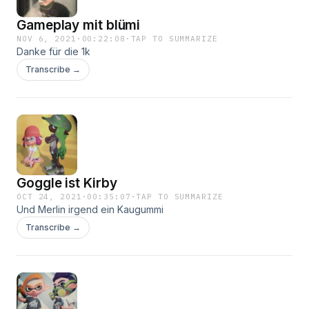
Gameplay mit blümi
NOV 6, 2021
·
00:22:08
·
TAP TO SUMMARIZE
Danke für die 1k
Transcribe →
Goggle ist Kirby
OCT 24, 2021
·
00:35:07
·
TAP TO SUMMARIZE
Und Merlin irgend ein Kaugummi
Transcribe →