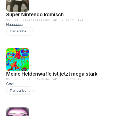
Super Nintendo komisch
OCT 23, 2021
·
00:35:28
·
TAP TO SUMMARIZE
Häääääää
Transcribe →
Meine Heldenwaffe ist jetzt mega stark
OCT 22, 2021
·
00:28:34
·
TAP TO SUMMARIZE
Cool
Transcribe →