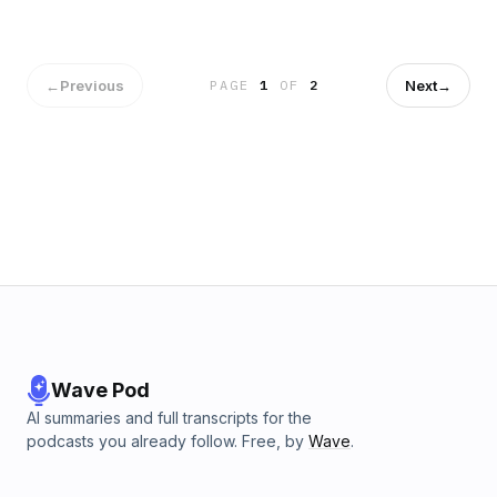
←
Previous
Next
→
PAGE
1
OF
2
Wave Pod
AI summaries and full transcripts for the
podcasts you already follow. Free, by
Wave
.