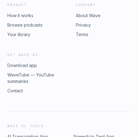
PRODUCT
COMPANY
How it works
About Wave
Browse podcasts
Privacy
Your library
Terms
GET WAVE AI
Download app
WaveTube — YouTube
summaries
Contact
WAVE AI TOOLS
AI Transcription App
Speech to Text App