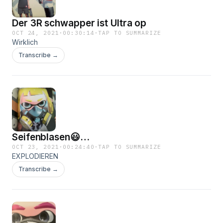
Der 3R schwapper ist Ultra op
OCT 24, 2021
·
00:30:14
·
TAP TO SUMMARIZE
Wirklich
Transcribe →
Seifenblasen😃…
OCT 23, 2021
·
00:24:40
·
TAP TO SUMMARIZE
EXPLODIEREN
Transcribe →