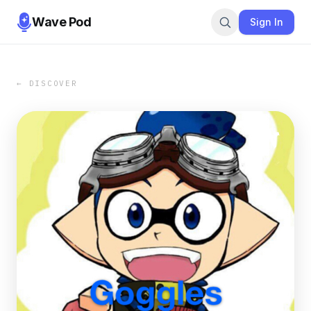
Wave Pod
Sign In
← DISCOVER