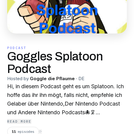
PODCAST
Goggles Splatoon
Podcast
Hosted by
Goggle die Pflaume
·
DE
Hi, in diesem Podcast geht es um Splatoon. Ich
hoffe das ihr ihn mögt, falls nicht, empfehle ich
Gelaber über Nintendo,Der Nintendo Podcast
und Andere Nintendo Podcasts🐙🦑
Sprachnachrichten:
READ MORE
https://anchor.fm/goggle180/message Danke
11
episodes
⟳