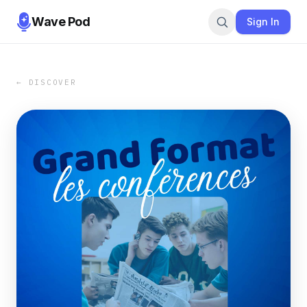
Wave Pod
Sign In
← DISCOVER