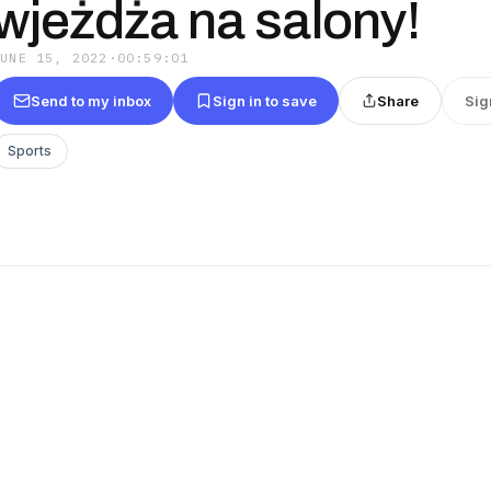
wjeżdża na salony!
JUNE 15, 2022
·
00:59:01
Send to my inbox
Sign in to save
Share
Sig
Sports