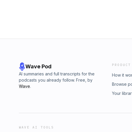
PRODUCT
Wave Pod
AI summaries and full transcripts for the
How it wo
podcasts you already follow. Free, by
Browse p
Wave
.
Your libra
WAVE AI TOOLS