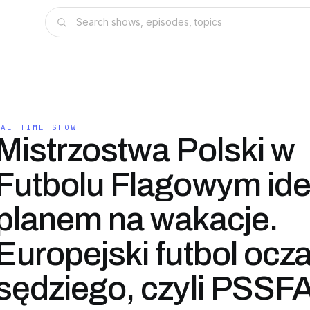
HALFTIME SHOW
Mistrzostwa Polski w
Futbolu Flagowym id
planem na wakacje.
Europejski futbol ocz
sędziego, czyli PSSF