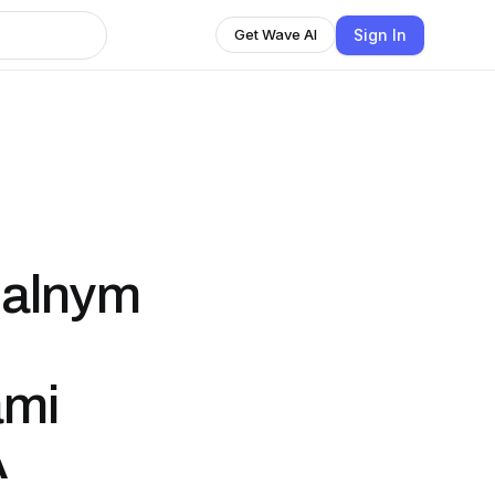
Sign In
Get Wave AI
ealnym
ami
A