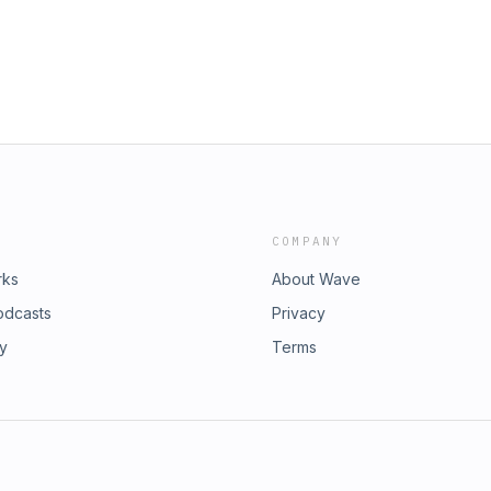
COMPANY
rks
About Wave
odcasts
Privacy
ry
Terms