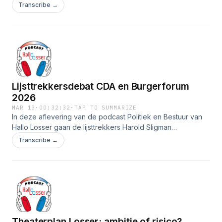
gemeenteraadsverkiezingen in Losser. Burgemeester
Transcribe →
Jeroen Diepemaat en projectleider Berdien Knottenbelt
vertellen hoe de gemeente de verkiezingen voorbereidt en
organiseert.
Lijsttrekkersdebat CDA en Burgerforum
2026
MAR 13
·
00:32:32
·
TAP TO SUMMARIZE
In deze aflevering van de podcast Politiek en Bestuur van
Hallo Losser gaan de lijsttrekkers Harold Sligman
(Burgerforum) en Paul Elferink (CDA) met elkaar in debat
Transcribe →
over actuele onderwerpen in Losser.
Theaterplan Losser: ambitie of risico?