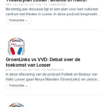
MAR 11
·
00:17:20
·
TAP TO SUMMARIZE
Na twintig jaar discussie ligt er een plan voor een cultureel
centrum met theater in Losser. In deze podcast bespreekt
Harry Bloemen oud-voorzitter dorpsraad Losser waarom hij
Transcribe →
het huidige plan financieel riskant vindt en pleit voor
alternatieven zoals het benutten van bestaande locaties.
Ook praten hij over de toekomst van het centrum, de plek
van culturele verenigingen, woningbouw, parkeerdruk en
de inrichting van de dorpspleinen.
GroenLinks vs VVD: Debat over de
toekomst van Losser
MAR 6
·
00:30:01
·
TAP TO SUMMARIZE
In deze aflevering van de podcast Politiek en Bestuur van
Hallo Losser gaan Noura Manders (GroenLinks) en Janice
Meerenburgh (VVD) met elkaar in gesprek over de
Transcribe →
toekomst van de gemeente Losser. Onder leiding van host
Martin Meijer en redacteur Theo Kip bespreken ze onder
meer woningbouw, mogelijke coalities en de keuzes waar
de lokale politiek voor staat richting de