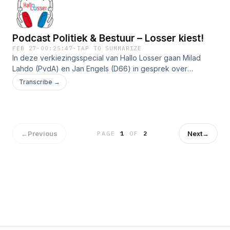
gemeenteraadsverkiezingen. Een open en inhoudelijk
debat tussen twee lijsttrekkers met verschillende visies.
Podcast Politiek & Bestuur – Losser kiest!
FEB 27
·
00:25:47
·
TAP TO SUMMARIZE
In deze verkiezingsspecial van Hallo Losser gaan Milad
Lahdo (PvdA) en Jan Engels (D66) in gesprek over
woningbouw, armoede, veiligheid en duurzaamheid. Host
Transcribe →
Martin Meijer en Theo Kip leggen de scherpe vragen voor.
←
Previous
Next
→
PAGE
1
OF
2