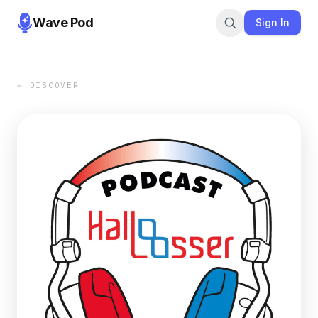
Wave Pod
Sign In
← DISCOVER