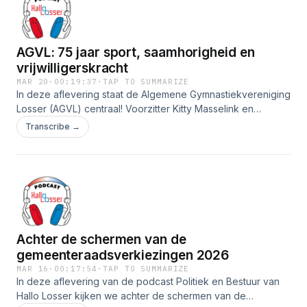
AGVL: 75 jaar sport, saamhorigheid en
vrijwilligerskracht
MAR 20
·
00:19:37
·
TAP TO SUMMARIZE
In deze aflevering staat de Algemene Gymnastiekvereniging
Losser (AGVL) centraal! Voorzitter Kitty Masselink en
penningmeester Maarten Mijwaard vertellen over het rijke
Transcribe →
verleden van de club, het brede sportaanbod van
peutergym tot yoga, en de sterke saamhorigheid onder de
bijna 450 leden.
Achter de schermen van de
gemeenteraadsverkiezingen 2026
MAR 16
·
00:17:54
·
TAP TO SUMMARIZE
In deze aflevering van de podcast Politiek en Bestuur van
Hallo Losser kijken we achter de schermen van de