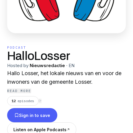
PODCAST
HalloLosser
Hosted by
Nieuwsredactie
·
EN
Hallo Losser, het lokale nieuws van en voor de
inwoners van de gemeente Losser.
READ MORE
12
episodes
⟳
Sign in to save
Listen on Apple Podcasts