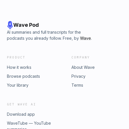
Wave Pod
AI summaries and full transcripts for the
podcasts you already follow. Free, by
Wave
.
PRODUCT
COMPANY
How it works
About Wave
Browse podcasts
Privacy
Your library
Terms
GET WAVE AI
Download app
WaveTube — YouTube