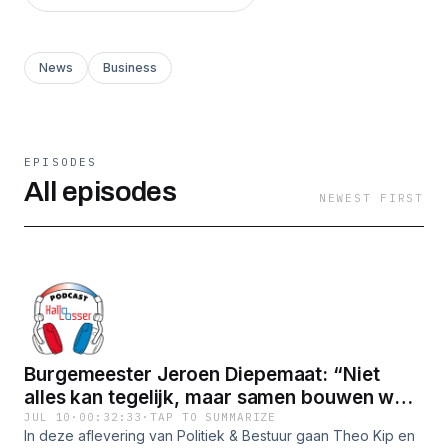
News
Business
EPISODES
All episodes
NEWEST FIRST
Burgemeester Jeroen Diepemaat: “Niet
alles kan tegelijk, maar samen bouwen we
aan de toekomst van Losser”In gesprek met
JUL 10
·
00:32:33
·
TAP TO SUMMARIZE
In deze aflevering van Politiek & Bestuur gaan Theo Kip en
de burgemeester