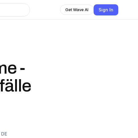
Sign In
Get Wave AI
me -
fälle
·
DE