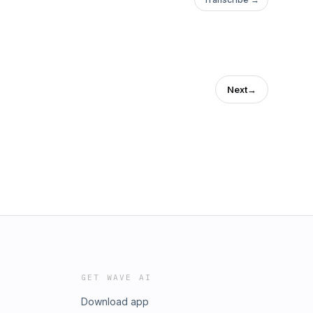
Next
→
GET WAVE AI
Download app