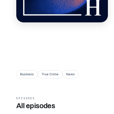
Business
True Crime
News
EPISODES
All episodes