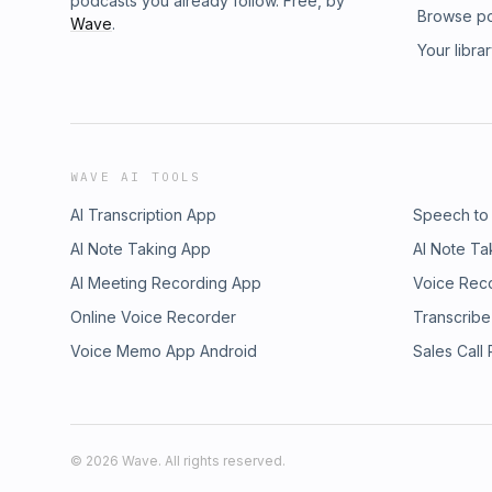
podcasts you already follow. Free, by
Browse p
Wave
.
Your libra
WAVE AI TOOLS
AI Transcription App
Speech to
AI Note Taking App
AI Note Ta
AI Meeting Recording App
Voice Rec
Online Voice Recorder
Transcribe
Voice Memo App Android
Sales Call
©
2026
Wave. All rights reserved.