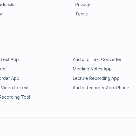
odcasts
Privacy
ry
Terms
 Text App
Audio to Text Converter
ker
Meeting Notes App
order App
Lecture Recording App
 Video to Text
Audio Recorder App iPhone
 Recording Tool