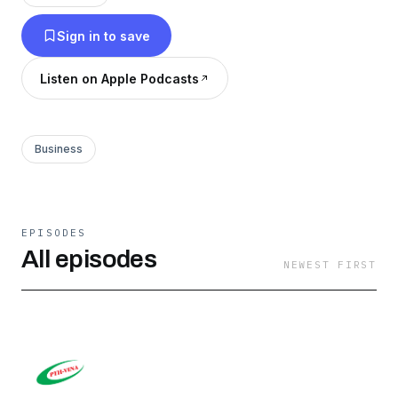
ngừng được nâng cấp theo thời gian. Đáp ứng
Sign in to save
mọi yêu cầu khắt khe nhất của khách hàng.
Website:
Listen on Apple Podcasts
https://hethonggiuxethongminhpth.com/
Business
EPISODES
All episodes
NEWEST FIRST