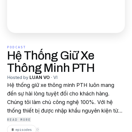
PODCAST
Hệ Thống Giữ Xe
Thông Minh PTH
Hosted by
LUAN VO
·
VI
Hệ thống giữ xe thông minh PTH luôn mang
đến sự hài lòng tuyệt đối cho khách hàng.
Chúng tôi làm chủ công nghệ 100%. Với hệ
thống thiết bị được nhập khẩu nguyên kiện từ
nước ngoài. Cùng với đó phần mềm điều khiển
READ MORE
do chính chúng tôi lập trình. Hệ thống không
8
episodes
⟳