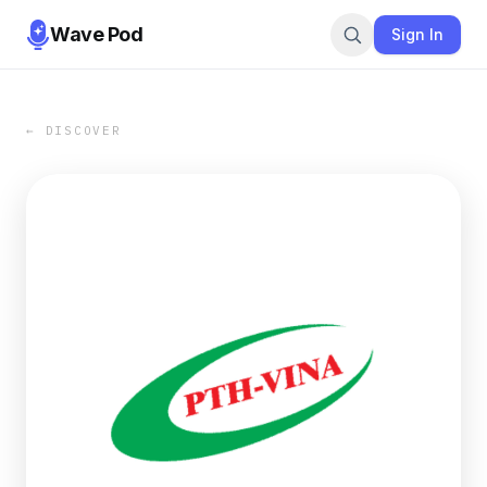
Wave Pod
Sign In
← DISCOVER