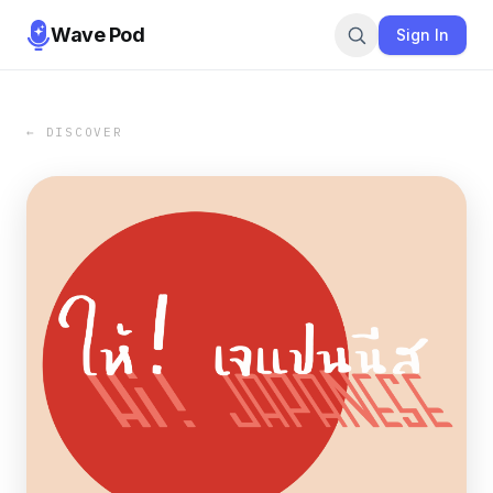
Wave Pod
Sign In
← DISCOVER