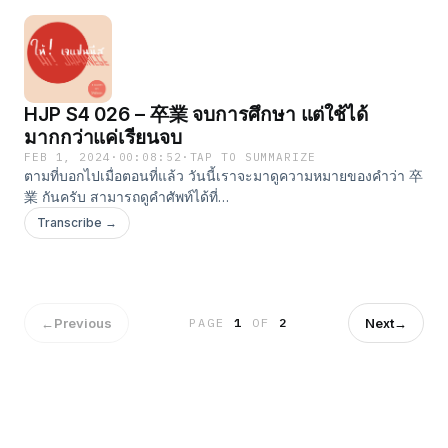
HJP S4 026 – 卒業 จบการศึกษา แต่ใช้ได้
มากกว่าแค่เรียนจบ
FEB 1, 2024
·
00:08:52
·
TAP TO SUMMARIZE
ตามที่บอกไปเมื่อตอนที่แล้ว วันนี้เราจะมาดูความหมายของคำว่า 卒
業 กันครับ สามารถดูคำศัพท์ได้ที่
https://sanshirojournal.com/hjp-s4-026/
Transcribe →
←
Previous
Next
→
PAGE
1
OF
2