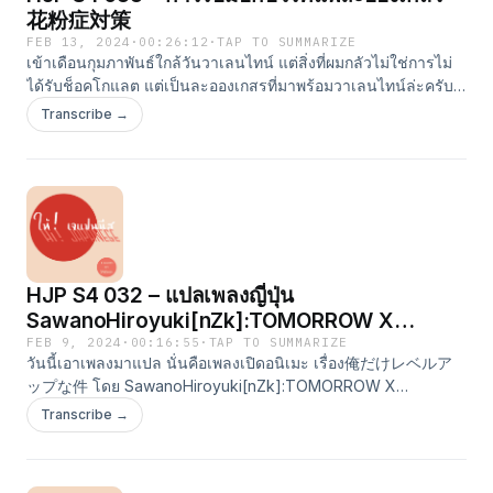
花粉症対策
FEB 13, 2024
·
00:26:12
·
TAP TO SUMMARIZE
เข้าเดือนกุมภาพันธ์ใกล้วันวาเลนไทน์ แต่สิ่งที่ผมกลัวไม่ใช่การไม่
ได้รับช็อคโกแลต แต่เป็นละอองเกสรที่มาพร้อมวาเลนไทน์ล่ะครับ
สามารถดูคำศัพท์ได้ที่ https://sanshirojournal.com/hjp-s4-033/
Transcribe →
HJP S4 032 – แปลเพลงญี่ปุ่น
SawanoHiroyuki[nZk]:TOMORROW X
TOGETHER「LEveL」
FEB 9, 2024
·
00:16:55
·
TAP TO SUMMARIZE
วันนี้เอาเพลงมาแปล นั่นคือเพลงเปิดอนิเมะ เรื่อง俺だけレベルア
ップな件 โดย SawanoHiroyuki[nZk]:TOMORROW X
TOGETHER「LEveL」 สามารถดูคำศัพท์ได้ที่
Transcribe →
https://haijapanese2020.com/hjp-s4-032/