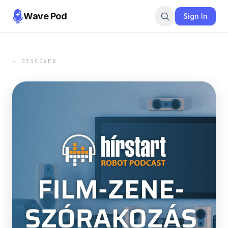
Wave Pod
Sign In
← DISCOVER