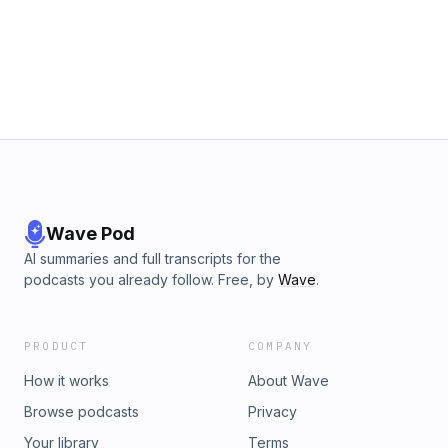
visszaút Mi történik Balogh Leventével? Egymás után
merülnek fel kérdések a cégei körül, megnéztük, hogyan
alakulnak a pénzügyei Szikora Róbert vallomása: erre az
egyetlen dalra volt féltékeny Fenyő Miklós Ki az az Erling
Haaland, a norvég félisten, akiért az egész világ rajong?
Szécsi Pál: Csak a testvére tudta, miért dobta el az életét A
további adásainkat keresd a podcast.hirstart.hu oldalunkon.
Hosted by Simplecast, an AdsWizz company. See
pcm.adswizz.com for information about our collection and
use of personal data for advertising.
Wave Pod
AI summaries and full transcripts for the
podcasts you already follow. Free, by
Wave
.
PRODUCT
COMPANY
How it works
About Wave
Browse podcasts
Privacy
Your library
Terms