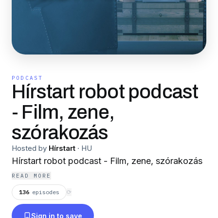
PODCAST
Hírstart robot podcast
- Film, zene,
szórakozás
Hosted by
Hírstart
·
HU
Hírstart robot podcast - Film, zene, szórakozás
READ MORE
136
episodes
⟳
Sign in to save