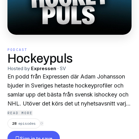
PODCAST
Hockeypuls
Hosted by
Expressen
·
SV
En podd från Expressen där Adam Johansson
bjuder in Sveriges hetaste hockeyprofiler och
samlar upp det bästa från svensk ishockey och
NHL. Utöver det körs det ut nyhetsavsnitt varje
vecka – Hockeypuls erbjuder helt enkelt något
READ MORE
för alla hockeyälskare. Årets sportpodd
28
episodes
⟳
2023.Ansvarig utgivare: Klas GranströmKontakt:
Sign in to save