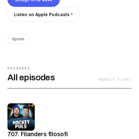
adam.johansson@expressen.seAnnonsförfrågninga
podcast.sales@bonniernews.se
Listen on Apple Podcasts
Sports
EPISODES
All episodes
NEWEST FIRST
707. Filanders filosofi