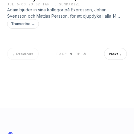
JUL 6
·
00:23:52
·
TAP TO SUMMARIZE
Adam bjuder in sina kollegor på Expressen, Johan
Svensson och Mattias Persson, för att djupdyka i alla 14
SHL-lag. I dag analyseras Frölunda.
Transcribe →
←
Previous
Next
→
PAGE
1
OF
3