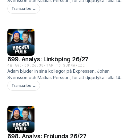
Svensson och Mattias Persson, för att djupdyka i alla 14
SHL-lag. I dag analyseras HV71.
Transcribe →
699. Analys: Linköping 26/27
4W AGO
·
00:26:38
·
TAP TO SUMMARIZE
Adam bjuder in sina kollegor på Expressen, Johan
Svensson och Mattias Persson, för att djupdyka i alla 14
SHL-lag. I dag analyseras Linköping.
Transcribe →
698. Analys: Frölunda 26/27