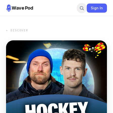
Wave Pod
Sign In
← DISCOVER