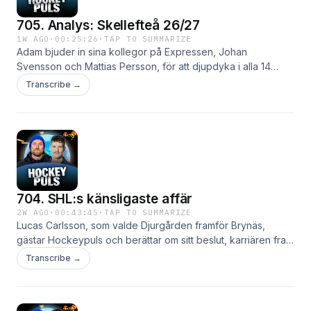
705. Analys: Skellefteå 26/27
1W AGO
·
00:25:26
·
TAP TO SUMMARIZE
Adam bjuder in sina kollegor på Expressen, Johan
Svensson och Mattias Persson, för att djupdyka i alla 14
SHL-lag.I dag analyseras Skellefteå.
Transcribe →
704. SHL:s känsligaste affär
2W AGO
·
00:43:45
·
TAP TO SUMMARIZE
Lucas Carlsson, som valde Djurgården framför Brynäs,
gästar Hockeypuls och berättar om sitt beslut, karriären fram
till i dag och vart han vill i framtiden.
Transcribe →