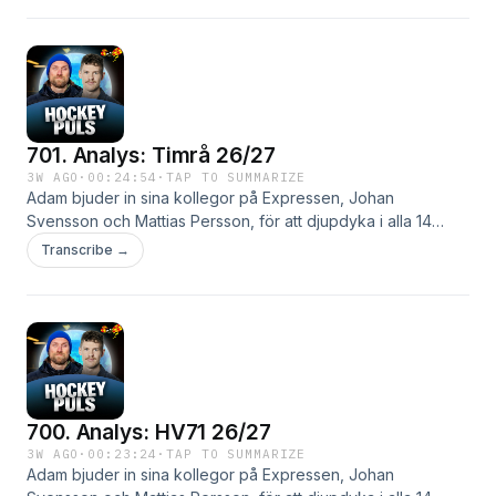
701. Analys: Timrå 26/27
3W AGO
·
00:24:54
·
TAP TO SUMMARIZE
Adam bjuder in sina kollegor på Expressen, Johan
Svensson och Mattias Persson, för att djupdyka i alla 14
SHL-lag. I dag analyseras Timrå.
Transcribe →
700. Analys: HV71 26/27
3W AGO
·
00:23:24
·
TAP TO SUMMARIZE
Adam bjuder in sina kollegor på Expressen, Johan