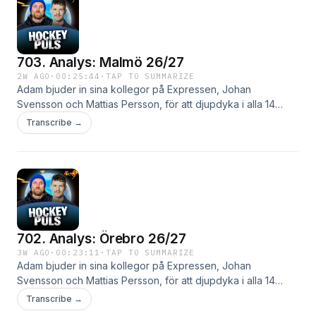
703. Analys: Malmö 26/27
2W AGO
·
00:25:44
·
TAP TO SUMMARIZE
Adam bjuder in sina kollegor på Expressen, Johan
Svensson och Mattias Persson, för att djupdyka i alla 14
SHL-lag. I dag analyseras Malmö.
Transcribe →
702. Analys: Örebro 26/27
3W AGO
·
00:23:11
·
TAP TO SUMMARIZE
Adam bjuder in sina kollegor på Expressen, Johan
Svensson och Mattias Persson, för att djupdyka i alla 14
SHL-lag. I dag analyseras Örebro.
Transcribe →