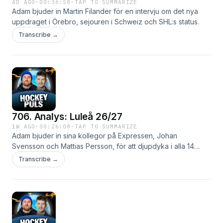
4D AGO
·
00:36:58
·
TAP TO SUMMARIZE
Adam bjuder in Martin Filander för en intervju om det nya
uppdraget i Örebro, sejouren i Schweiz och SHL:s status.
Transcribe →
706. Analys: Luleå 26/27
1W AGO
·
00:26:08
·
TAP TO SUMMARIZE
Adam bjuder in sina kollegor på Expressen, Johan
Svensson och Mattias Persson, för att djupdyka i alla 14
SHL-lag.I dag analyseras Luleå.
Transcribe →