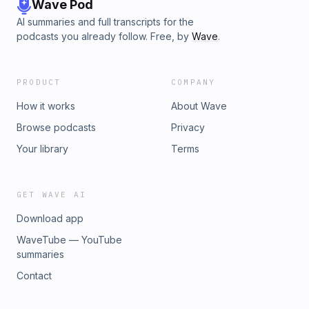
Wave Pod
AI summaries and full transcripts for the
podcasts you already follow. Free, by
Wave
.
PRODUCT
COMPANY
How it works
About Wave
Browse podcasts
Privacy
Your library
Terms
GET WAVE AI
Download app
WaveTube — YouTube
summaries
Contact