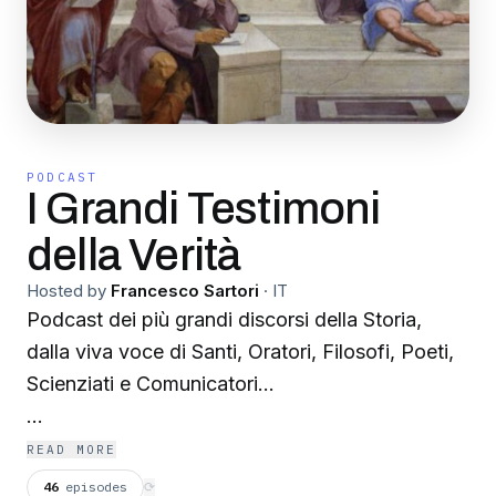
PODCAST
I Grandi Testimoni
della Verità
Hosted by
Francesco Sartori
·
IT
Podcast dei più grandi discorsi della Storia,
dalla viva voce di Santi, Oratori, Filosofi, Poeti,
Scienziati e Comunicatori...
Diventa un supporter di questo podcast:
READ MORE
https://www.spreaker.com/podcast/i-grandi-
46
episodes
⟳