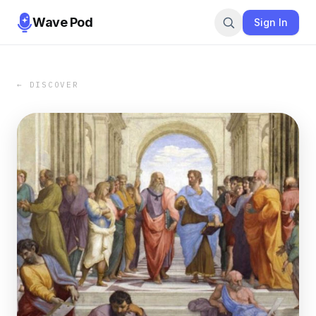
Wave Pod
Sign In
← DISCOVER