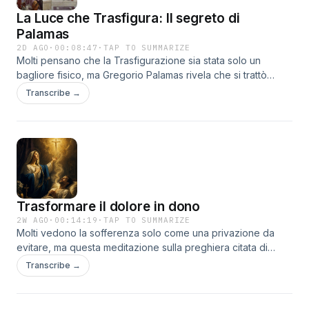
La Luce che Trasfigura: Il segreto di
Palamas
2D AGO
·
00:08:47
·
TAP TO SUMMARIZE
Molti pensano che la Trasfigurazione sia stata solo un
bagliore fisico, ma Gregorio Palamas rivela che si trattò
dell'incontro con una luce divina eterna e increata. Scopri
Transcribe →
come purificare il tuo sguardo per iniziare a vedere oltre i
limiti del mondo visibile.Diventa un supporter di questo
podcast: https://www.spreaker.com/podcast/i-grandi-
testimoni-della-verita--6305990/support.
Trasformare il dolore in dono
2W AGO
·
00:14:19
·
TAP TO SUMMARIZE
Molti vedono la sofferenza solo come una privazione da
evitare, ma questa meditazione sulla preghiera citata di
seguito rivela come possa diventare un'arma potentissima di
Transcribe →
salvezza per gli altri. Due voci esplorano il paradosso
mistico di un dolore che, se consacrato, cessa di essere
assurdo per farsi vita.Signore, io giaccio nel crogiuolo La