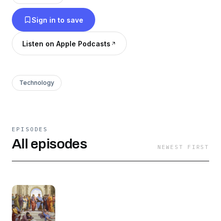
testimoni-della-verita--6305990/support
.
Sign in to save
Listen on Apple Podcasts
Technology
EPISODES
All episodes
NEWEST FIRST