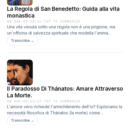
La Regola di San Benedetto: Guida alla vita
monastica
4W AGO
·
00:14:51
·
TAP TO SUMMARIZE
Una vita vissuta sotto una regola non è una prigione, ma
un'officina di salvezza spirituale che modella l'anima
attraverso l'obbedienza. Scopri come l'equilibrio tra
Transcribe →
preghiera e lavoro quotidiano ha ridefinito la civiltà
occidentale per oltre un millennio.Diventa un supporter di
questo podcast: https://www.spreaker.com/podcast/i-
grandi-testimoni-della-verita--6305990/support.Questo
episodio include contenuti generati dall’IA.
Il Paradosso Di Thánatos: Amare Attraverso
La Morte.
4W AGO
·
00:16:19
·
TAP TO SUMMARIZE
L'amore vero richiede l'annichilimento dell'io? Esploriamo la
necessità filosofica di Thánatos (la morte) come
precondizione per l'Agàpe (l'amore incondizionato).Diventa
Transcribe →
un supporter di questo podcast: