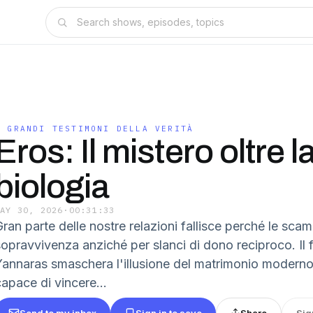
I GRANDI TESTIMONI DELLA VERITÀ
Eros: Il mistero oltre l
biologia
MAY 30, 2026
·
00:31:33
ran parte delle nostre relazioni fallisce perché le scam
sopravvivenza anziché per slanci di dono reciproco. Il f
Yannaras smaschera l'illusione del matrimonio moderno 
capace di vincere...
Send to my inbox
Sign in to save
Share
Sig