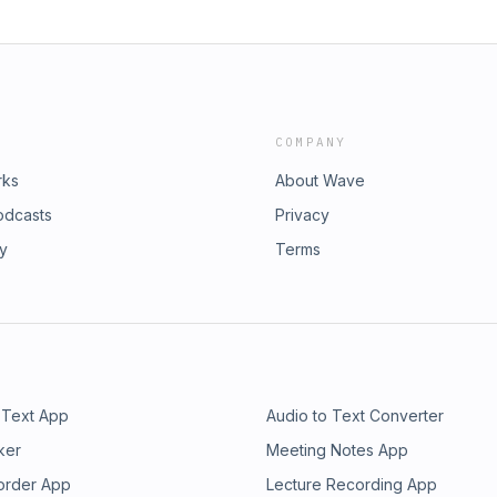
COMPANY
rks
About Wave
odcasts
Privacy
ry
Terms
 Text App
Audio to Text Converter
ker
Meeting Notes App
order App
Lecture Recording App