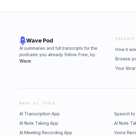
PRODUCT
Wave Pod
AI summaries and full transcripts for the
How it wo
podcasts you already follow. Free, by
Browse p
Wave
.
Your libra
WAVE AI TOOLS
AI Transcription App
Speech to
AI Note Taking App
AI Note Ta
AI Meeting Recording App
Voice Rec