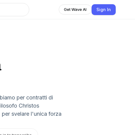
Sign In
Get Wave AI
a
biamo per contratti di
ilosofo Christos
per svelare l'unica forza
n in to transcribe