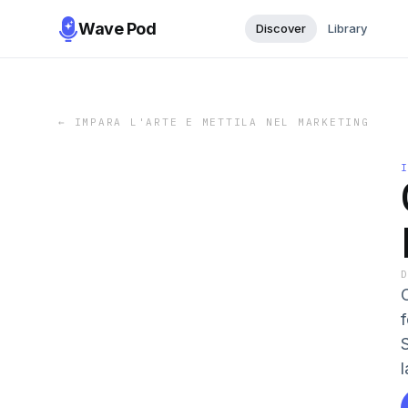
Wave Pod
Discover
Library
←
IMPARA L'ARTE E METTILA NEL MARKETING
l