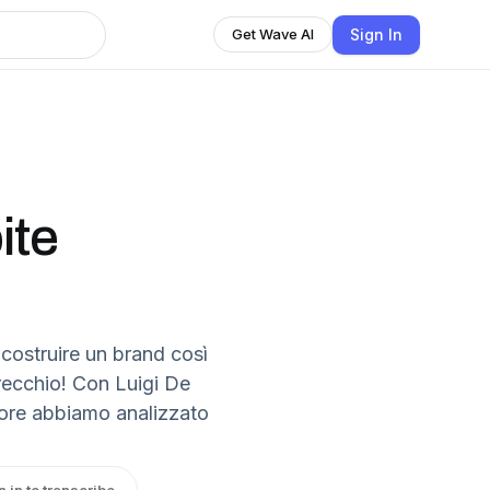
Sign In
Get Wave AI
ite
 costruire un brand così
recchio! Con Luigi De
tore abbiamo analizzato
n in to transcribe