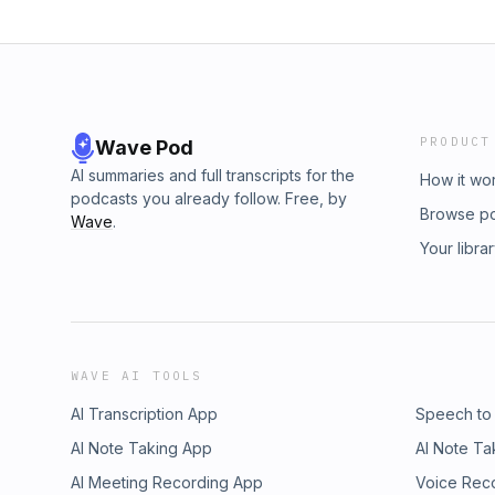
PRODUCT
Wave Pod
AI summaries and full transcripts for the
How it wo
podcasts you already follow. Free, by
Browse p
Wave
.
Your libra
WAVE AI TOOLS
AI Transcription App
Speech to
AI Note Taking App
AI Note Ta
AI Meeting Recording App
Voice Rec