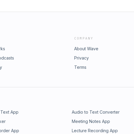
COMPANY
rks
About Wave
odcasts
Privacy
ry
Terms
 Text App
Audio to Text Converter
ker
Meeting Notes App
order App
Lecture Recording App