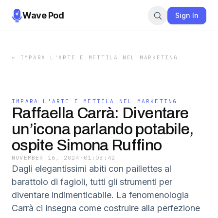
Wave Pod
Sign In
←
IMPARA L'ARTE E METTILA NEL MARKETING
IMPARA L'ARTE E METTILA NEL MARKETING
Raffaella Carrà: Diventare
un’icona parlando potabile,
ospite Simona Ruffino
NOVEMBER 16, 2024
·
01:03:42
Dagli elegantissimi abiti con paillettes al
barattolo di fagioli, tutti gli strumenti per
diventare indimenticabile. La fenomenologia
Carrà ci insegna come costruire alla perfezione