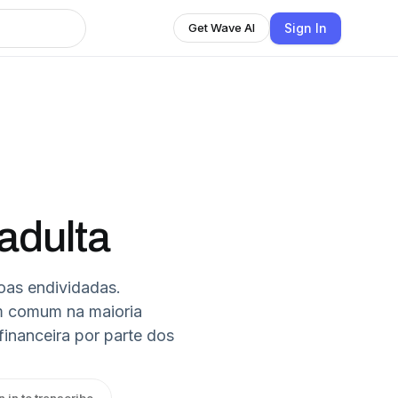
Sign In
Get Wave AI
adulta
oas endividadas.
m comum na maioria
inanceira por parte dos
n in to transcribe