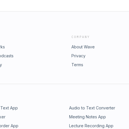
COMPANY
rks
About Wave
odcasts
Privacy
ry
Terms
 Text App
Audio to Text Converter
ker
Meeting Notes App
order App
Lecture Recording App