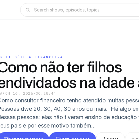
INTELIGÊNCIA FINANCEIRA
Como não ter filhos
endividados na idade 
MARCH 16, 2026
·
00:28:44
Como consultor financeiro tenho atendido muitas pess
Pessoas dwe 20, 30, 40, 30 anos ou mais. Há algo e
dessas pessoas: elas não tiveram ensino de educação f
seus pais e por esse motivo também...
Send to my inbox
Sign in to save
Share
Sig