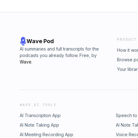
PRODUCT
Wave Pod
AI summaries and full transcripts for the
How it wo
podcasts you already follow. Free, by
Browse p
Wave
.
Your libra
WAVE AI TOOLS
AI Transcription App
Speech to
AI Note Taking App
AI Note Ta
AI Meeting Recording App
Voice Rec