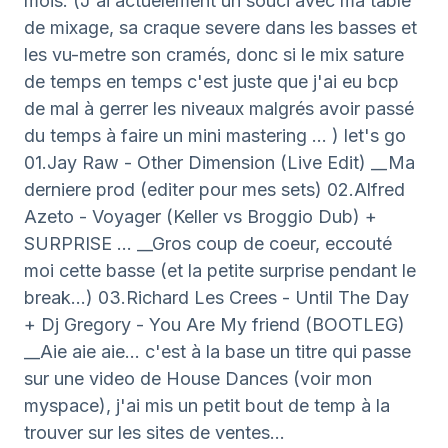
mois. (J'ai actuelement un souci avec ma table
de mixage, sa craque severe dans les basses et
les vu-metre son cramés, donc si le mix sature
de temps en temps c'est juste que j'ai eu bcp
de mal à gerrer les niveaux malgrés avoir passé
du temps à faire un mini mastering ... ) let's go
01.Jay Raw - Other Dimension (Live Edit) __Ma
derniere prod (editer pour mes sets) 02.Alfred
Azeto - Voyager (Keller vs Broggio Dub) +
SURPRISE ... __Gros coup de coeur, eccouté
moi cette basse (et la petite surprise pendant le
break...) 03.Richard Les Crees - Until The Day
+ Dj Gregory - You Are My friend (BOOTLEG)
__Aie aie aie... c'est à la base un titre qui passe
sur une video de House Dances (voir mon
myspace), j'ai mis un petit bout de temp à la
trouver sur les sites de ventes...