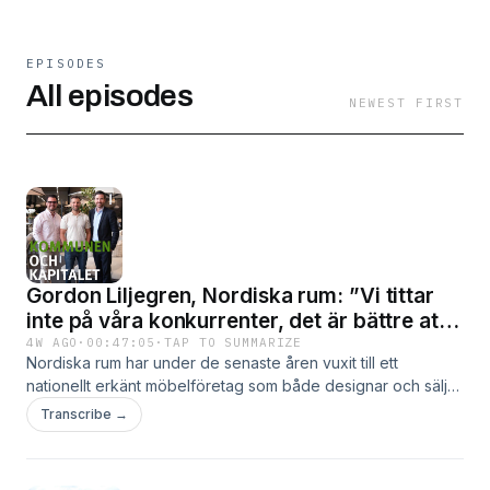
EPISODES
All episodes
NEWEST FIRST
Gordon Liljegren, Nordiska rum: ”Vi tittar
inte på våra konkurrenter, det är bättre att
de tittar på oss så kan vi visa vägen”
4W AGO
·
00:47:05
·
TAP TO SUMMARIZE
Nordiska rum har under de senaste åren vuxit till ett
nationellt erkänt möbelföretag som både designar och säljer
egna produkter. Hör Gordon Liljegren, en av tre grundare av
Transcribe →
företaget, berätta om hur det hela startade, vilka utmaningar
de stötte på och hur företaget har blivit ett möbelparadis
som lockar besökare från hela Sverige.Kommunen och