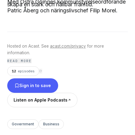
Med Östra Göinges kommunstyrelseordförande
skapa en stark och hållbar framtid.
Patric Åberg och näringslivschef Filip Morel.
Hosted on Acast. See
acast.com/privacy
for more
information.
READ MORE
12
episodes
⟳
Sign in to save
Listen on Apple Podcasts
Government
Business