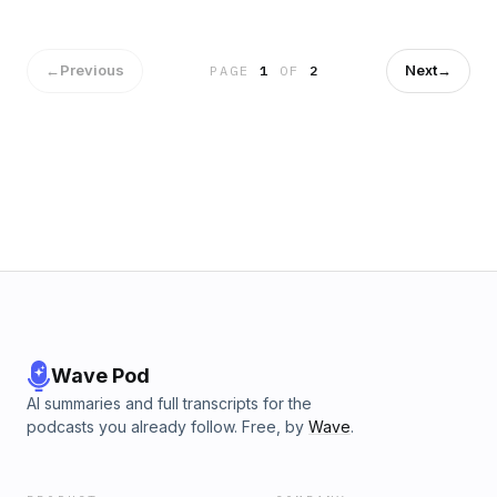
personen som ska bli Patrics wing(wo)man tills en ny
Näringslivschef har rekryterats.Kommunen och kapitalet är
en tillväxtpodd med "dom där på kommunen". Patric och
Fredrik diskuterar aktuella frågor inom näringsliv,
←
Previous
Next
→
PAGE
1
OF
2
kommunutveckling, entreprenörskap och politik.Med Östra
Göinges kommunstyrelseordförande Patric Åberg och
näringslivschef Fredrik Persson. Hosted on Acast. See
acast.com/privacy for more information.
Wave Pod
AI summaries and full transcripts for the
podcasts you already follow. Free, by
Wave
.