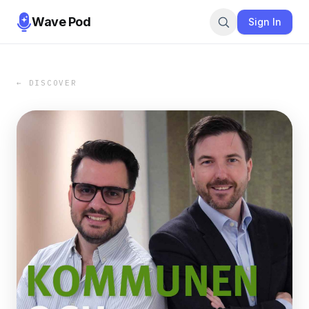
Wave Pod
Sign In
← DISCOVER