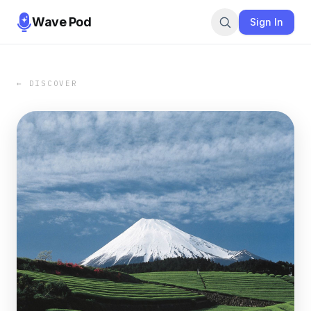
Wave Pod
Sign In
← DISCOVER