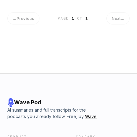
in Japan am bequemsten? Worauf sollte man bei der
Planung achten und was ist eigentlich ein Ryukan? Zum
Abschluss holen sich Sven und Andy noch ein paar heiße
←
Previous
Next
→
PAGE
1
OF
1
Tipps, direkt aus Tokyo. Ein Muss für jeden Japan-
Einsteiger und die die es werden wollen. Let´s Go!
Wave Pod
AI summaries and full transcripts for the
podcasts you already follow. Free, by
Wave
.
PRODUCT
COMPANY