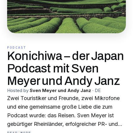
PODCAST
Konichiwa – der Japan
Podcast mit Sven
Meyer und Andy Janz
Hosted by
Sven Meyer und Andy Janz
·
DE
Zwei Touristiker und Freunde, zwei Mikrofone
und eine gemeinsame große Liebe die zum
Podcast wurde: das Reisen. Sven Meyer ist
gebürtiger Rheinländer, erfolgreicher PR- und
Marketing Unternehmer und seit Beginn seiner