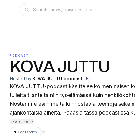
PODCAST
KOVA JUTTU
Hosted by
KOVA JUTTU podcast
·
FI
KOVA JUTTU-podcast käsittelee kolmen naisen ko
tulleita tilanteita niin työelämässä kuin henkilökoh
Nostamme esiin meitä kiinnostavia teemoja sekä m
ajankohtaisia aiheita. Pääasia tässä podcastissa kui
viihtyvät! Me puhutaan asioista niiden oikeilla nim
READ MORE
kiusallisiakaan tilanteita eli "tilsuja”. Emme myösk
10
episodes
⟳