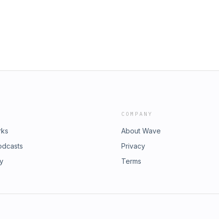
COMPANY
rks
About Wave
odcasts
Privacy
ry
Terms