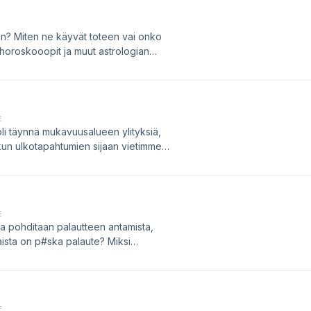
n? Miten ne käyvät toteen vai onko
horoskooopit ja muut astrologian
n vietäväksi ja kiintiömiesvieraaksi
 hellyyden lähettilään Sami Kemellin.
ka ja henkinen palautuminen mahtuvat
E
i täynnä mukavuusalueen ylityksiä,
kun ulkotapahtumien sijaan vietimme
ttäen. Se vasta olikin kova juttu!
ellä oli kesän tehokkain
a puhetta?&nbsp; Onko sinulla kenties
haluaisit jakaa meille? Jaa meille
E
 pohditaan palautteen antamista,
aista on p#ska palaute? Miksi
 Kuinka monesti se rakentava palaute
eskustelisi vaikka kuinka pitkään.
ovajuttucast 👉🏼
E