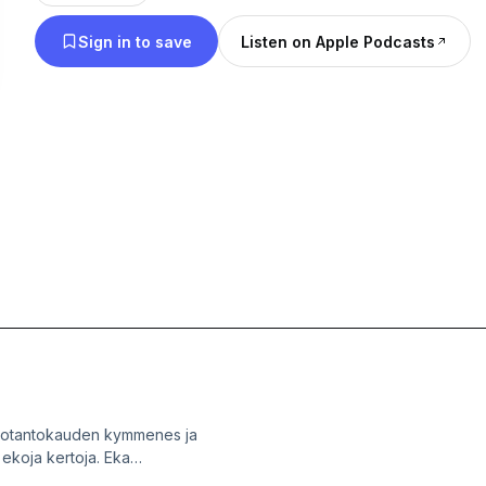
tunteita, kun tämä on mennyt peeloilemaan.. Luvas
Sign in to save
Listen on Apple Podcasts
puhetta, aitoa mayhemia ja viihdyttäviä tarinoita!
uotantokauden kymmenes ja
ä ekoja kertoja. Eka
ka. Muun muassa näistä aiheista