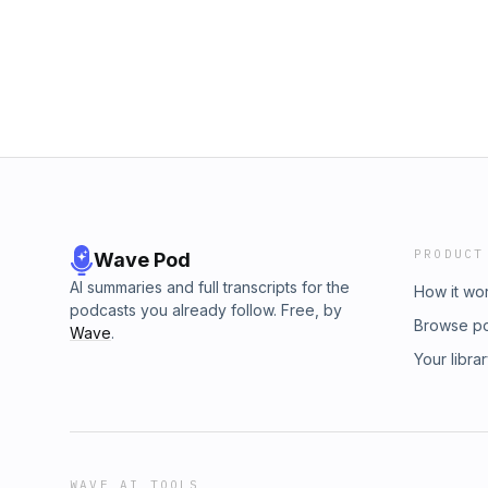
PRODUCT
Wave Pod
AI summaries and full transcripts for the
How it wo
podcasts you already follow. Free, by
Browse p
Wave
.
Your libra
WAVE AI TOOLS