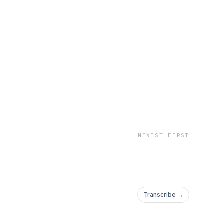
sa on siis suoraa
NEWEST FIRST
Transcribe →