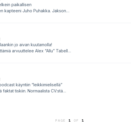
lkein paikallisen
en kapteeni Juho Puhakka. Jakson
ssä ja jääkiekko, tuo KOVA JUTTU-
etenkin). Kuinka monta lempinimeä
eilulajiin kuuluu termi “flikki”?
E
ankin jo aivan kuutamolla!
ämiä arvuuttelee Alex “Allu” Tabell,
outuuko joku tiskivuoroon
ylinopeussakoista? Onko joku
tomia tarinoita, viihtyviä artisteja
E
cast käyntiin “leikkimielisellä”
 faktat tiskiin. Normaalista CV:stä
meidän ainoat heikkoudet, vai onko
PAGE
1
OF
1