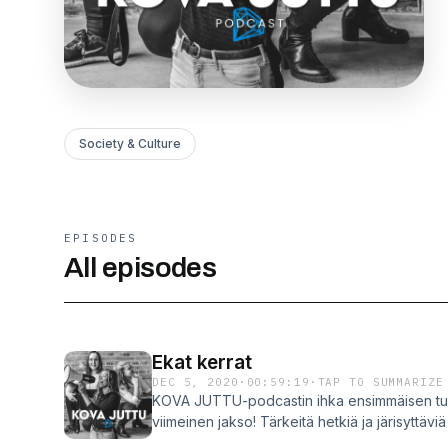
Society & Culture
EPISODES
All episodes
Ekat kerrat
DEC 5, 2020
·
00:59:19
·
TAP TO SUMMARIZE
KOVA JUTTU-podcastin ihka ensimmäisen t
viimeinen jakso! Tärkeitä hetkiä ja järisyttävi
tapahtumatuotanto, ekat pakit ja eka työpaik