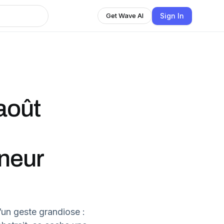
Sign In
Get Wave AI
août
neur
’un geste grandiose :