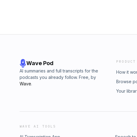
PRODUCT
Wave Pod
AI summaries and full transcripts for the
How it wo
podcasts you already follow. Free, by
Browse p
Wave
.
Your libra
WAVE AI TOOLS
AI Transcription App
Speech to