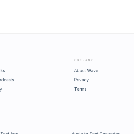
COMPANY
rks
About Wave
odcasts
Privacy
ry
Terms
 Text App
Audio to Text Converter