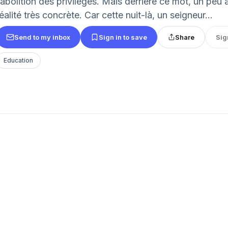
’abolition des privilèges. Mais derrière ce mot, un peu 
éalité très concrète. Car cette nuit-là, un seigneur...
Send to my inbox
Sign in to save
Share
Sig
Education