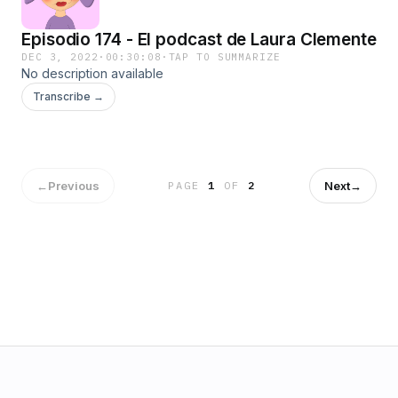
Episodio 174 - El podcast de Laura Clemente
DEC 3, 2022
·
00:30:08
·
TAP TO SUMMARIZE
No description available
Transcribe →
←
Previous
Next
→
PAGE
1
OF
2