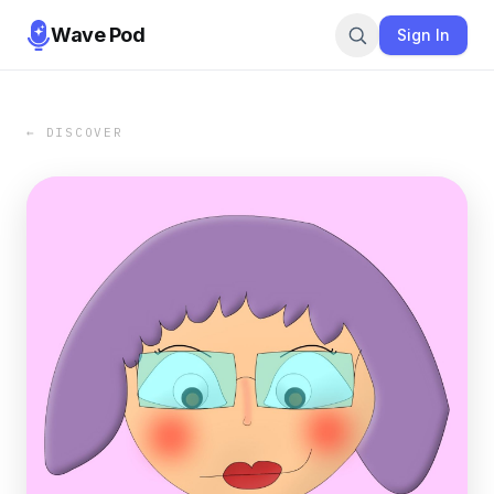
Wave Pod
Sign In
← DISCOVER