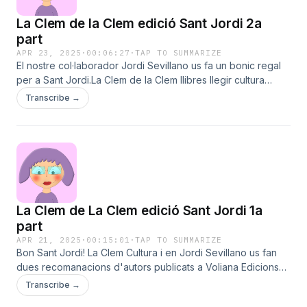
La Clem de la Clem edició Sant Jordi 2a
part
APR 23, 2025
·
00:06:27
·
TAP TO SUMMARIZE
El nostre col·laborador Jordi Sevillano us fa un bonic regal
per a Sant Jordi.La Clem de la Clem llibres llegir cultura
Literatura
Transcribe →
La Clem de La Clem edició Sant Jordi 1a
part
APR 21, 2025
·
00:15:01
·
TAP TO SUMMARIZE
Bon Sant Jordi! La Clem Cultura i en Jordi Sevillano us fan
dues recomanacions d'autors publicats a Voliana Edicions
que hem entrevistat fa poc, Josep Rodríguez i Ferrer i
Transcribe →
David Vila i Ros.La Clem de La Clem cultura llibres diversitat