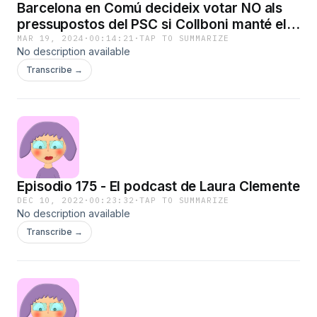
Barcelona en Comú decideix votar NO als
pressupostos del PSC si Collboni manté el
bloqueig a formar un govern majoritari
MAR 19, 2024
·
00:14:21
·
TAP TO SUMMARIZE
No description available
d'esquerres
Transcribe →
Episodio 175 - El podcast de Laura Clemente
DEC 10, 2022
·
00:23:32
·
TAP TO SUMMARIZE
No description available
Transcribe →