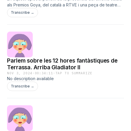
als Premios Goya, del català a RTVE i una peça de teatre
musical, 'Suéltalo ya, c...', a la Sala d'Actes de les Arts i
Transcribe →
Joventuts musicals de Terrassa.Laura Clemente La Clem
Cultura Jordi Sevillano La Clem de la Clem cultura llengua
catalana cinema premis cine societat futbol esports teatre
musical
Parlem sobre les 12 hores fantàstiques de
Terrassa. Arriba Gladiator II
NOV 3, 2024
·
00:34:11
·
TAP TO SUMMARIZE
No description available
Transcribe →