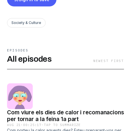
Society & Culture
EPISODES
All episodes
NEWEST FIRST
Com viure els dies de calor i recomanacions
per tornar a la feina 1a part
AUG 21
·
00:25:17
·
TAP TO SUMMARIZE
Com porteu la calor aquests dies? Esteu preparant-vos per