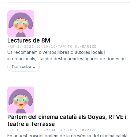
Literatura llibre català llegir narrativa
Lectures de 8M
MAR 8, 2025
·
00:20:10
·
TAP TO SUMMARIZE
Us recomanem diversos llibres d'autores locals i
internacionals, i també destaquem les figures de dones que
han fet història.La Clem Cultura Laura Clemente Jordi
Transcribe →
Sevillano La Clem de La Clem llegir dona feminisme
feminismes
Parlem del cinema català als Goyas, RTVE i
teatre a Terrassa
FEB 8, 2025
·
00:29:34
·
TAP TO SUMMARIZE
En aquest episodi parlem de la presència del cinema català