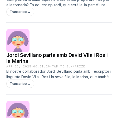
a la tornada? En aquest episodi, que serà la 1a part d'uns
quants més, us donem unes quantes recomanacions.I Love
Transcribe →
Life Laura Clemente La Clem Cultura Jordi Sevillano La
Imaginació d'en Jordi salut benestar wellness estiu tardor
cuidar-se
Jordi Sevillano parla amb David Vila i Ros i
la Marina
APR 23, 2025
·
00:31:29
·
TAP TO SUMMARIZE
El nostre col·laborador Jordi Sevillano parla amb l'escriptor i
lingüista David Vila i Ros i la seva filla, la Marina, que també
és escriptora, sobre el llibre 'El parlar del Vallès' de l'autor i
Transcribe →
el darrer llibre de la jove autora. Parlen sobre el català i
moltes altres coses!La Clem de La Clem La Clem Cultura
Laura Clemente cultura llibres llegir narrativa assaig llengua
catalana llengües