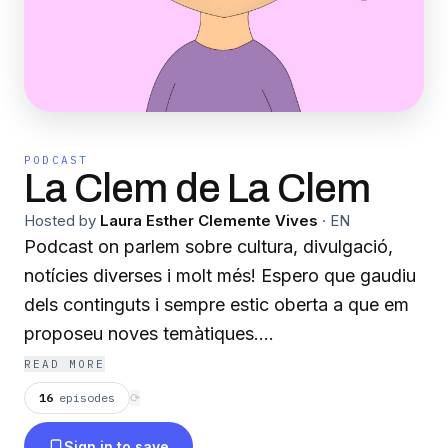
PODCAST
La Clem de La Clem
Hosted by
Laura Esther Clemente Vives
·
EN
Podcast on parlem sobre cultura, divulgació,
notícies diverses i molt més! Espero que gaudiu
dels continguts i sempre estic oberta a que em
proposeu noves temàtiques.
READ MORE
Per La Clem Cultura
16
episodes
⟳
Sign in to save