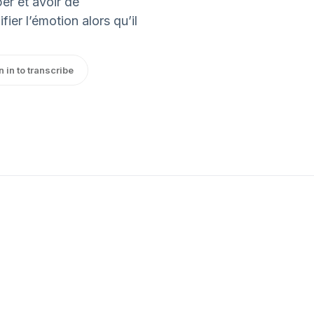
per et avoir de
fier l’émotion alors qu’il
n in to transcribe