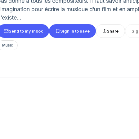
pas donné à tous les compositeurs. Il faut savoir antici
’imagination pour écrire la musique d’un film et en ampli
’existe...
Send to my inbox
Sign in to save
Share
Sig
Music