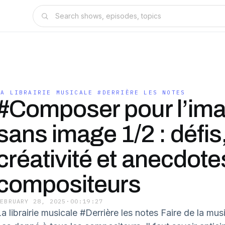
LA LIBRAIRIE MUSICALE #DERRIÈRE LES NOTES
#Composer pour l’im
sans image 1/2 : défis
créativité et anecdote
compositeurs
FEBRUARY 28, 2025
·
00:19:27
a librairie musicale #Derrière les notes Faire de la musi