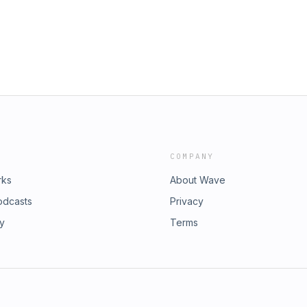
COMPANY
rks
About Wave
odcasts
Privacy
ry
Terms