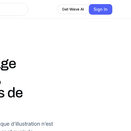
Sign In
Get Wave AI
age
,
s de
que d’illustration n’est