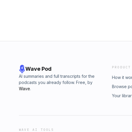
PRODUCT
Wave Pod
AI summaries and full transcripts for the
How it wo
podcasts you already follow. Free, by
Browse p
Wave
.
Your libra
WAVE AI TOOLS