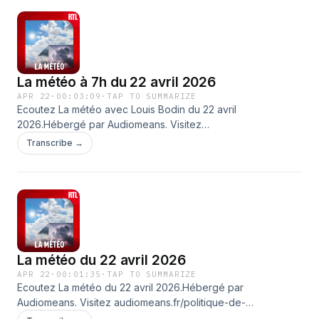
La météo à 7h du 22 avril 2026
APR 22
·
00:03:09
·
TAP TO SUMMARIZE
Ecoutez La météo avec Louis Bodin du 22 avril
2026.Hébergé par Audiomeans. Visitez
audiomeans.fr/politique-de-confidentialite pour plus
Transcribe →
d'informations.
La météo du 22 avril 2026
APR 22
·
00:01:35
·
TAP TO SUMMARIZE
Ecoutez La météo du 22 avril 2026.Hébergé par
Audiomeans. Visitez audiomeans.fr/politique-de-
confidentialite pour plus d'informations.