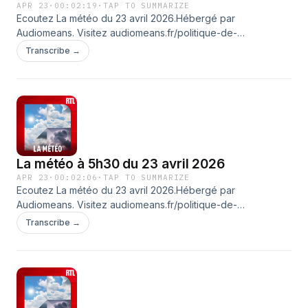
APR 23
·
00:02:19
·
TAP TO SUMMARIZE
Ecoutez La météo du 23 avril 2026.Hébergé par
Audiomeans. Visitez audiomeans.fr/politique-de-
confidentialite pour plus d'informations.
Transcribe →
La météo à 5h30 du 23 avril 2026
APR 23
·
00:02:06
·
TAP TO SUMMARIZE
Ecoutez La météo du 23 avril 2026.Hébergé par
Audiomeans. Visitez audiomeans.fr/politique-de-
confidentialite pour plus d'informations.
Transcribe →