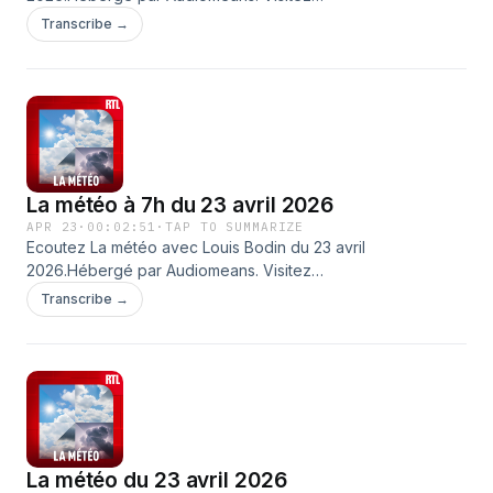
audiomeans.fr/politique-de-confidentialite pour plus
Transcribe →
d'informations.
La météo à 7h du 23 avril 2026
APR 23
·
00:02:51
·
TAP TO SUMMARIZE
Ecoutez La météo avec Louis Bodin du 23 avril
2026.Hébergé par Audiomeans. Visitez
audiomeans.fr/politique-de-confidentialite pour plus
Transcribe →
d'informations.
La météo du 23 avril 2026