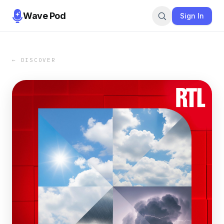
Wave Pod
Sign In
← DISCOVER