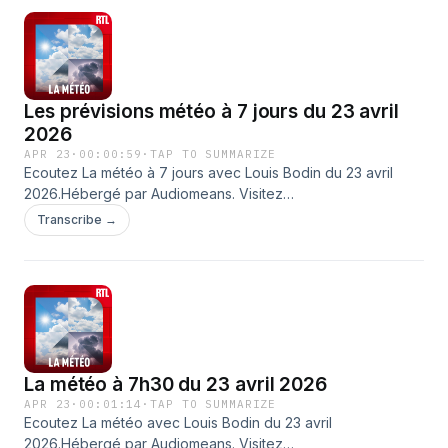
Les prévisions météo à 7 jours du 23 avril
2026
APR 23
·
00:00:59
·
TAP TO SUMMARIZE
Ecoutez La météo à 7 jours avec Louis Bodin du 23 avril
2026.Hébergé par Audiomeans. Visitez
audiomeans.fr/politique-de-confidentialite pour plus
Transcribe →
d'informations.
La météo à 7h30 du 23 avril 2026
APR 23
·
00:01:14
·
TAP TO SUMMARIZE
Ecoutez La météo avec Louis Bodin du 23 avril
2026.Hébergé par Audiomeans. Visitez