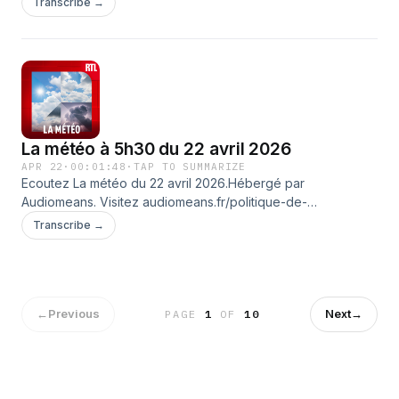
Transcribe →
La météo à 5h30 du 22 avril 2026
APR 22
·
00:01:48
·
TAP TO SUMMARIZE
Ecoutez La météo du 22 avril 2026.Hébergé par
Audiomeans. Visitez audiomeans.fr/politique-de-
confidentialite pour plus d'informations.
Transcribe →
←
Previous
Next
→
PAGE
1
OF
10