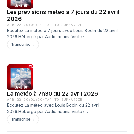
Les prévisions météo à 7 jours du 22 avril
2026
APR 22
·
00:01:11
·
TAP TO SUMMARIZE
Ecoutez La météo à 7 jours avec Louis Bodin du 22 avril
2026.Hébergé par Audiomeans. Visitez
audiomeans.fr/politique-de-confidentialite pour plus
Transcribe →
d'informations.
La météo à 7h30 du 22 avril 2026
APR 22
·
00:01:00
·
TAP TO SUMMARIZE
Ecoutez La météo avec Louis Bodin du 22 avril
2026.Hébergé par Audiomeans. Visitez
audiomeans.fr/politique-de-confidentialite pour plus
Transcribe →
d'informations.