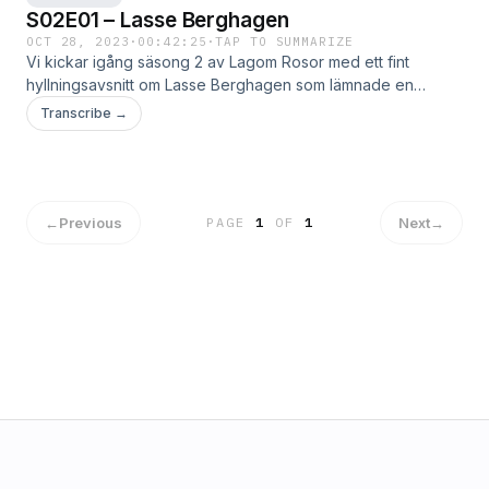
S02E01 – Lasse Berghagen
OCT 28, 2023
·
00:42:25
·
TAP TO SUMMARIZE
Vi kickar igång säsong 2 av Lagom Rosor med ett fint
hyllningsavsnitt om Lasse Berghagen som lämnade en
enormt stor låtskatt efter sig. Axel tar med Emelie på en
Transcribe →
tidsresa genom Lasses liv och de Läs mer …
←
Previous
Next
→
PAGE
1
OF
1