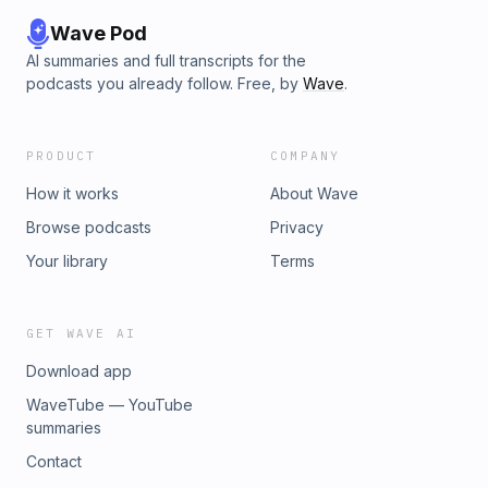
Wave Pod
AI summaries and full transcripts for the
podcasts you already follow. Free, by
Wave
.
PRODUCT
COMPANY
How it works
About Wave
Browse podcasts
Privacy
Your library
Terms
GET WAVE AI
Download app
WaveTube — YouTube
summaries
Contact