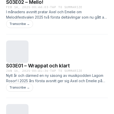
S03E02 – Mello!
FEB 14, 2025
·
00:44:03
·
TAP TO SUMMARIZE
I månadens avsnitt pratar Axel och Emelie om
Melodifestivalen 2025 två första deltävlingar som nu gått av
stapeln. Det pratas om allt från programledarna till inslagen
Transcribe →
och, såklart, vilka låtar som spås vara riktiga bangers Läs
mer …
S03E01 – Wrappat och klart
JAN 16, 2025
·
00:41:36
·
TAP TO SUMMARIZE
Nytt år och därmed en ny säsong av musikpodden Lagom
Rosor! I 2025 års första avsnitt ger sig Axel och Emelie på
Spotify Wrapped i traditionsenlig ordning och blickar tillbaka
Transcribe →
på vad deras individuella musikdata Läs mer …