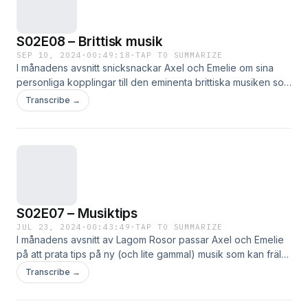
S02E08 – Brittisk musik
SEP 10, 2024
·
00:49:18
·
TAP TO SUMMARIZE
I månadens avsnitt snicksnackar Axel och Emelie om sina
personliga kopplingar till den eminenta brittiska musiken som
nått vida framgångar världen över. Som vanligt tar Axel en
Transcribe →
mer mogen approach medan Emelie zoonar in på Läs mer …
S02E07 – Musiktips
JUL 23, 2024
·
00:43:49
·
TAP TO SUMMARIZE
I månadens avsnitt av Lagom Rosor passar Axel och Emelie
på att prata tips på ny (och lite gammal) musik som kan frälsa
musiköronen nu under sommaren. Tune in för ett avsnitt fyllt
Transcribe →
med skratt Läs mer …