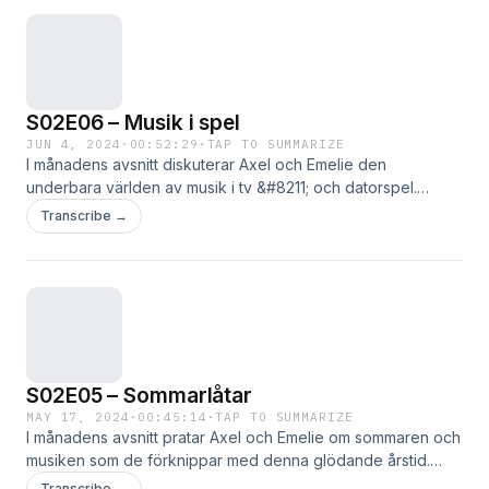
S02E06 – Musik i spel
JUN 4, 2024
·
00:52:29
·
TAP TO SUMMARIZE
I månadens avsnitt diskuterar Axel och Emelie den
underbara världen av musik i tv &#8211; och datorspel.
Gaming och att uppleva olika spelvärldar är något som är
Transcribe →
vardag för båda programledarna och det finns en Läs mer …
S02E05 – Sommarlåtar
MAY 17, 2024
·
00:45:14
·
TAP TO SUMMARIZE
I månadens avsnitt pratar Axel och Emelie om sommaren och
musiken som de förknippar med denna glödande årstid.
Som vanligt presenterar Axel smått och gott från förr i tiden
Transcribe →