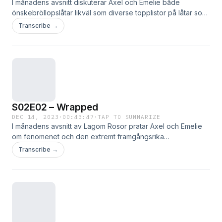
I månadens avsnitt diskuterar Axel och Emelie både
önskebröllopslåtar likväl som diverse topplistor på låtar som
går hem hos gemene man både globalt som i Sverige. Och
Transcribe →
näe vi blev inte särskilt förvånade över hur Läs mer …
S02E02 – Wrapped
DEC 14, 2023
·
00:43:47
·
TAP TO SUMMARIZE
I månadens avsnitt av Lagom Rosor pratar Axel och Emelie
om fenomenet och den extremt framgångsrika
marknadsföringskampanjen Spotify Wrapped. En företeelse
Transcribe →
som återkommer varje år och skapar en snackis hos de
flesta, så även hos Läs mer …