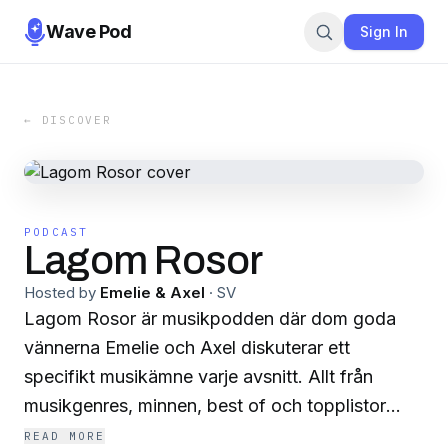
Wave Pod
Sign In
← DISCOVER
PODCAST
Lagom Rosor
Hosted by
Emelie & Axel
·
SV
Lagom Rosor är musikpodden där dom goda
vännerna Emelie och Axel diskuterar ett
specifikt musikämne varje avsnitt. Allt från
musikgenres, minnen, best of och topplistor
diskuteras med en stor gnutta humor och skratt.
READ MORE