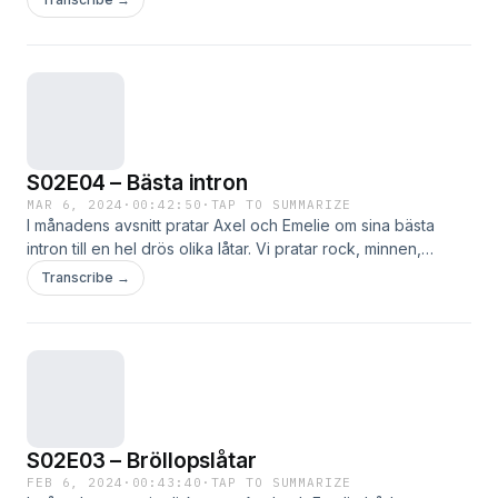
med mycket svenskkopplingar och sina egna Läs mer …
S02E04 – Bästa intron
MAR 6, 2024
·
00:42:50
·
TAP TO SUMMARIZE
I månadens avsnitt pratar Axel och Emelie om sina bästa
intron till en hel drös olika låtar. Vi pratar rock, minnen,
instrument och har det bara jäkligt trevligt. Och det är tydligt
Transcribe →
att Axel och Läs mer …
S02E03 – Bröllopslåtar
FEB 6, 2024
·
00:43:40
·
TAP TO SUMMARIZE