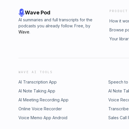
PRODUCT
Wave Pod
AI summaries and full transcripts for the
How it wo
podcasts you already follow. Free, by
Browse p
Wave
.
Your libra
WAVE AI TOOLS
AI Transcription App
Speech to
AI Note Taking App
AI Note Ta
AI Meeting Recording App
Voice Rec
Online Voice Recorder
Transcribe
Voice Memo App Android
Sales Call