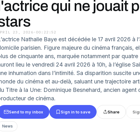
l'actrice qui ne jouait 
stars
APRIL 23, 2026
·
00:22:52
L’actrice Nathalie Baye est décédée le 17 avril 2026 à l
omicile parisien. Figure majeure du cinéma français, ell
plus de cinquante ans, marquée notamment par quatre
uront lieu le vendredi 24 avril 2026 à 10h, à l’église Sa
une inhumation dans l’intimité. Sa disparition suscite u
monde du cinéma et au-delà, saluant une trajectoire art
du Titre à la Une: Dominique Besnehard, ancien agent 
producteur de cinéma.
Send to my inbox
Sign in to save
Share
Sig
News