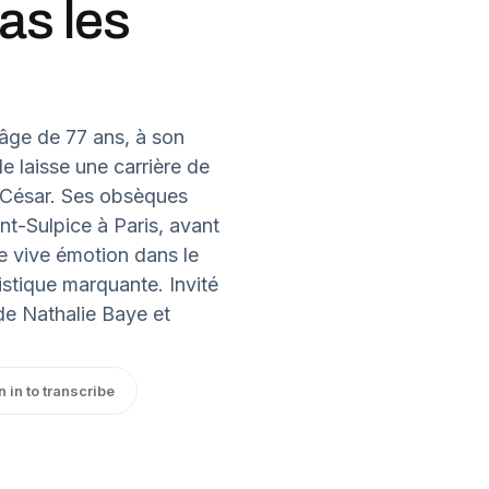
pas les
’âge de 77 ans, à son
e laisse une carrière de
 César. Ses obsèques
int-Sulpice à Paris, avant
ne vive émotion dans le
istique marquante. Invité
de Nathalie Baye et
n in to transcribe