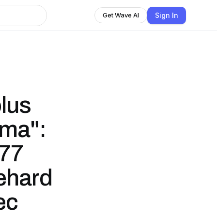
Sign In
Get Wave AI
lus
éma":
 77
ehard
ec