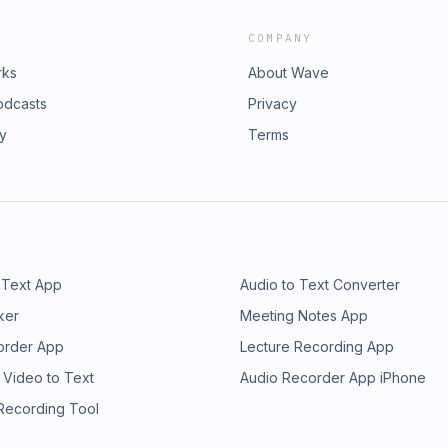
COMPANY
rks
About Wave
odcasts
Privacy
ry
Terms
 Text App
Audio to Text Converter
ker
Meeting Notes App
order App
Lecture Recording App
 Video to Text
Audio Recorder App iPhone
 Recording Tool