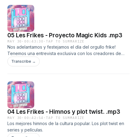
05 Les Frikes - Proyecto Magic Kids .mp3
MAY 30
·
00:43:30
·
TAP TO SUMMARIZE
Nos adelantamos y festejamos el día del orgullo frike!
Tenemos una entrevista exclusiva con los creadores de
"Proyecto Magic Kids por un Dia".
Transcribe →
04 Les Frikes - Himnos y plot twist. .mp3
MAY 30
·
00:42:54
·
TAP TO SUMMARIZE
Los mejores himnos de la cultura popular. Los plot twist en
series y películas.