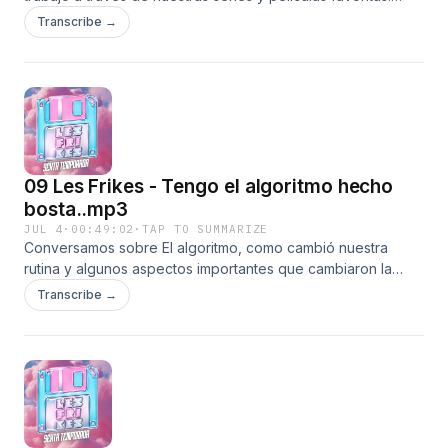
¿Contános cuál es la manera más original para renunciar al
Transcribe →
tu trabajo que se te haya ocurrido?!
09 Les Frikes - Tengo el algoritmo hecho
bosta..mp3
JUL 4
·
00:49:02
·
TAP TO SUMMARIZE
Conversamos sobre El algoritmo, como cambió nuestra
rutina y algunos aspectos importantes que cambiaron la
forma de consumir contenido para siempre.
Transcribe →