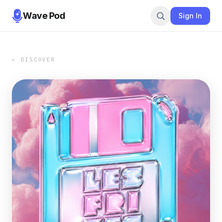
Wave Pod
Sign In
← DISCOVER