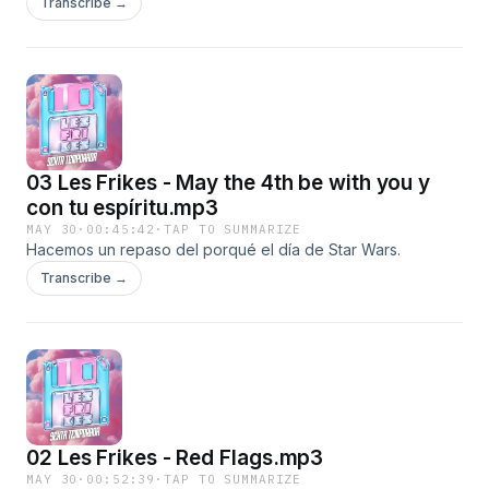
Transcribe →
03 Les Frikes - May the 4th be with you y
con tu espíritu.mp3
MAY 30
·
00:45:42
·
TAP TO SUMMARIZE
Hacemos un repaso del porqué el día de Star Wars.
Transcribe →
02 Les Frikes - Red Flags.mp3
MAY 30
·
00:52:39
·
TAP TO SUMMARIZE