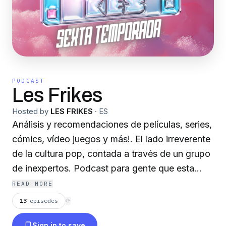
PODCAST
Les Frikes
Hosted by
LES FRIKES
·
ES
Análisis y recomendaciones de películas, series,
cómics, vídeo juegos y más!. El lado irreverente
de la cultura pop, contada a través de un grupo
de inexpertos. Podcast para gente que esta
todo el tiempo apurada y nunca tiene temas
READ MORE
normales de conversación.
13
episodes
⟳
Sign in to save