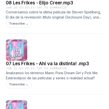
08 Les Frikes - Elijo Creer.mp3
JUN 24
·
00:48:13
·
TAP TO SUMMARIZE
Conversamos sobre la última película de Steven Spielberg,
El día de la revelación (título original: Disclosure Day), una
historia de ciencia ficción centrada en un escenario de
Transcribe →
desclasificación y avistamientos extraterrestres. ¿hay vida
en otros universos? ¿si la hay, será como la imaginamos a
través de las películas y series?
07 Les Frikes - Ahí va la distinta! .mp3
JUN 11
·
00:49:25
·
TAP TO SUMMARIZE
Analizamos los términos Manic Pixie Dream Girl y Pick Me.
Estereotipos de las películas y series o realidad actual?
Transcribe →