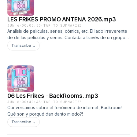
LES FRIKES PROMO ANTENA 2026.mp3
JUN 6
·
00:00:30
·
TAP TO SUMMARIZE
Análisis de películas, series, cómics, etc. El lado irreverente
de de las películas y series. Contada a través de un grupo
de expertos que jamás ejercieron. Noticias y bizarreadas,
Transcribe →
para gente que esta todo el tiempo apurada y nunca tiene
temas de conversación.
06 Les Frikes - BackRooms..mp3
JUN 6
·
00:49:45
·
TAP TO SUMMARIZE
Conversamos sobre el fenómeno de internet, Backroom!
Qué son y porqué dan danto miedo?!
Transcribe →