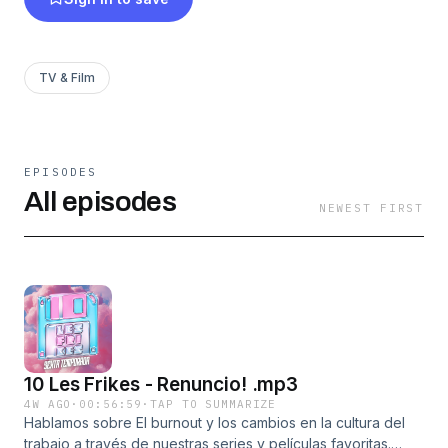
TV & Film
EPISODES
All episodes
NEWEST FIRST
10 Les Frikes - Renuncio! .mp3
4W AGO
·
00:56:59
·
TAP TO SUMMARIZE
Hablamos sobre El burnout y los cambios en la cultura del
trabajo a través de nuestras series y películas favoritas.