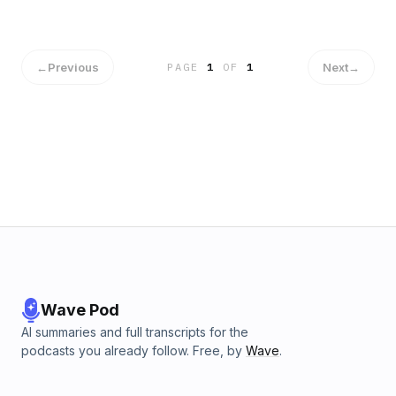
partagent leur vision et leurs solutions.#OBL18
#OrangeBusiness #IA #Emploi #CompétencesHébergé par
Ausha. Visitez ausha.co/politique-de-confidentialite pour
plus d'informations.
←
Previous
Next
→
PAGE
1
OF
1
Wave Pod
AI summaries and full transcripts for the
podcasts you already follow. Free, by
Wave
.