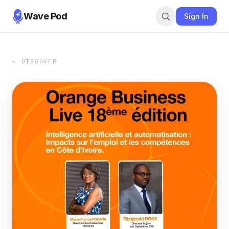
Wave Pod
Sign In
← DISCOVER