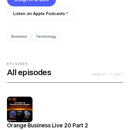
#Compétences Hébergé par Ausha. Visitez
ausha.co/fr/politique-de-confidentialite pour
Listen on Apple Podcasts
plus d'informations.
Business
Technology
EPISODES
All episodes
NEWEST FIRST
Orange Business Live 20 Part 2