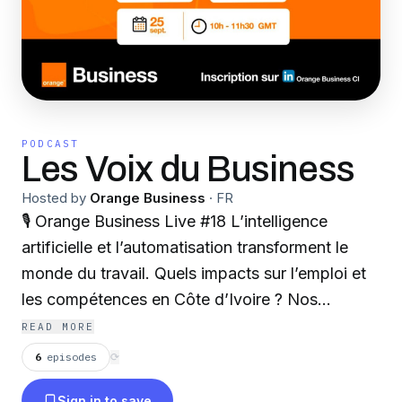
PODCAST
Les Voix du Business
Hosted by
Orange Business
·
FR
🎙️ Orange Business Live #18 L’intelligence
artificielle et l’automatisation transforment le
monde du travail. Quels impacts sur l’emploi et
les compétences en Côte d’Ivoire ? Nos
experts, Marie-France Fofana et Fitzgérald
READ MORE
Bony, partagent leur vision et leurs solutions.
6
episodes
⟳
#OBL18 #OrangeBusiness #IA #Emploi
Sign in to save