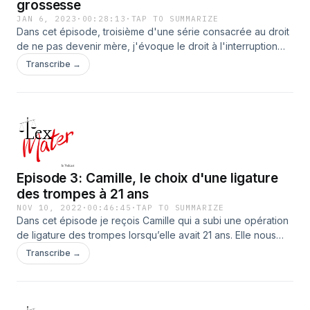
grossesse
JAN 6, 2023
·
00:28:13
·
TAP TO SUMMARIZE
Dans cet épisode, troisième d'une série consacrée au droit
de ne pas devenir mère, j'évoque le droit à l'interruption
volontaire de grossesse; son origine historique et son
Transcribe →
évolution ainsi que les modalités d'exercice de ce droit
aujourd'hui en France. . Pour m'écrire et suivre le podcast
c'es ici:
https://www.instagram.com/alex_lexmaterpodcasHébergé
par Ausha. Visitez ausha.co/politique-de-confidentialite pour
plus d'informations.
Episode 3: Camille, le choix d'une ligature
des trompes à 21 ans
NOV 10, 2022
·
00:46:45
·
TAP TO SUMMARIZE
Dans cet épisode je reçois Camille qui a subi une opération
de ligature des trompes lorsqu’elle avait 21 ans. Elle nous
raconte son expérience de la stérilisation à visée
Transcribe →
contraceptive et toute la pensée qu’elle a affinée autour de
ce sujet qui suscite encore beaucoup de réactions et de
débats. . Pour m'écrire et suivre le podcast c'es ici:
https://www.instagram.com/alex_lexmaterpodcast/ . Dans