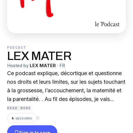
PODCAST
LEX MATER
Hosted by
LEX MATER
·
FR
Ce podcast explique, décortique et questionne
nos droits et leurs limites, sur les sujets touchant
à la grossesse, l’accouchement, la maternité et
la parentalité. . Au fil des épisodes, je vais
m’interroger sur ce que prévoit la loi et ce
READ MORE
qu’elle dit de la société dans laquelle nous
6
episodes
⟳
évoluons. . Hâte de savoir! Et vous ? Hébergé
Sign in to save