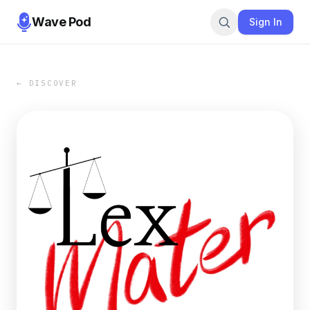
Wave Pod
Sign In
← DISCOVER