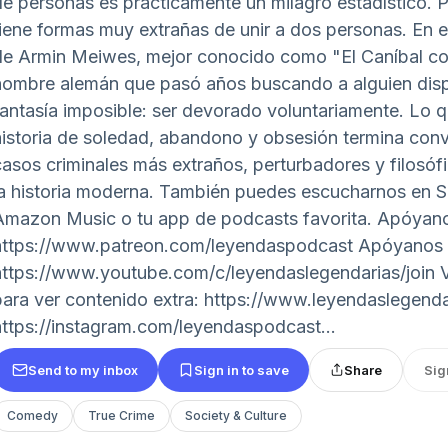
de personas es prácticamente un milagro estadístico. P
tiene formas muy extrañas de unir a dos personas. En 
de Armin Meiwes, mejor conocido como "El Caníbal co
hombre alemán que pasó años buscando a alguien disp
fantasía imposible: ser devorado voluntariamente. Lo
historia de soledad, abandono y obsesión termina conv
casos criminales más extraños, perturbadores y filos
la historia moderna. También puedes escucharnos en S
Amazon Music o tu app de podcasts favorita. Apóyano
https://www.patreon.com/leyendaspodcast Apóyanos
https://www.youtube.com/c/leyendaslegendarias/join V
para ver contenido extra: https://www.leyendaslegend
https://instagram.com/leyendaspodcast...
Send to my inbox
Sign in to save
Share
Sig
Comedy
True Crime
Society & Culture