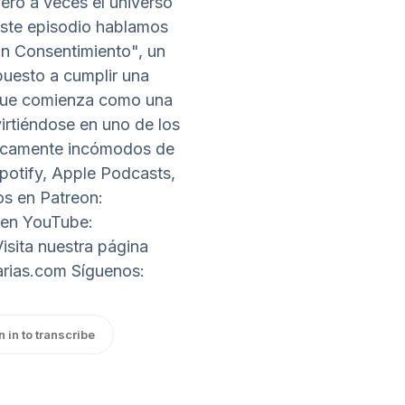
ero a veces el universo
este episodio hablamos
n Consentimiento", un
uesto a cumplir una
 que comienza como una
irtiéndose en uno de los
óficamente incómodos de
potify, Apple Podcasts,
s en Patreon:
 en YouTube:
isita nuestra página
arias.com Síguenos:
n in to transcribe