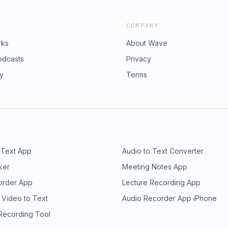
COMPANY
rks
About Wave
odcasts
Privacy
ry
Terms
 Text App
Audio to Text Converter
ker
Meeting Notes App
order App
Lecture Recording App
 Video to Text
Audio Recorder App iPhone
 Recording Tool