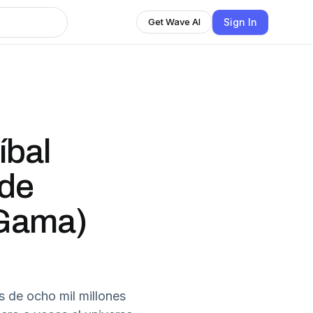
Sign In
Get Wave AI
íbal
 de
 Gama)
s de ocho mil millones