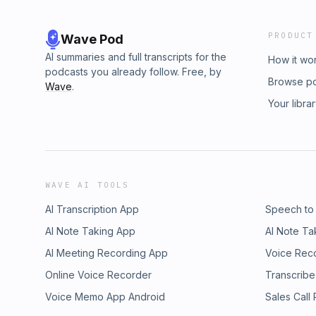
PRODUCT
Wave Pod
AI summaries and full transcripts for the
How it wo
podcasts you already follow. Free, by
Browse p
Wave
.
Your libra
WAVE AI TOOLS
AI Transcription App
Speech to
AI Note Taking App
AI Note Ta
AI Meeting Recording App
Voice Rec
Online Voice Recorder
Transcribe
Voice Memo App Android
Sales Call