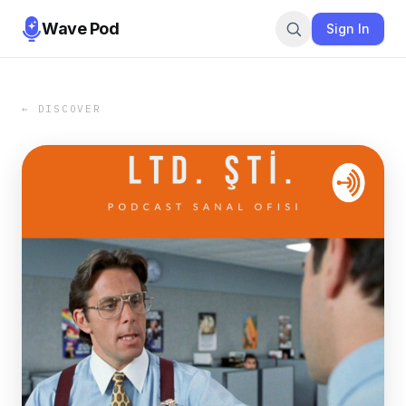
Wave Pod
Sign In
← DISCOVER