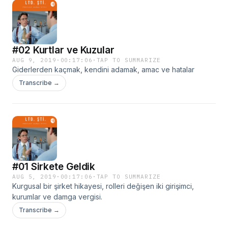
#02 Kurtlar ve Kuzular
AUG 9, 2019
·
00:17:06
·
TAP TO SUMMARIZE
Giderlerden kaçmak, kendini adamak, amac ve hatalar
Transcribe →
#01 Sirkete Geldik
AUG 5, 2019
·
00:17:06
·
TAP TO SUMMARIZE
Kurgusal bir şirket hikayesi, rolleri değişen iki girişimci,
kurumlar ve damga vergisi.
Transcribe →