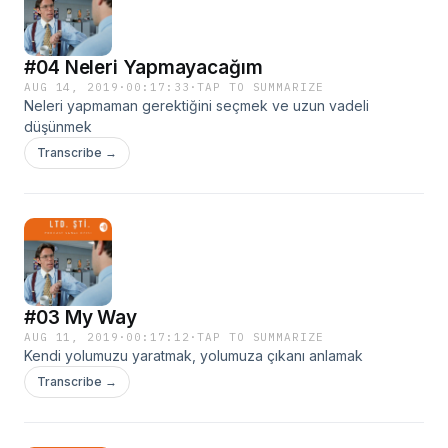
#04 Neleri Yapmayacağım
AUG 14, 2019
·
00:17:33
·
TAP TO SUMMARIZE
Neleri yapmaman gerektiğini seçmek ve uzun vadeli
düşünmek
Transcribe →
#03 My Way
AUG 11, 2019
·
00:17:12
·
TAP TO SUMMARIZE
Kendi yolumuzu yaratmak, yolumuza çıkanı anlamak
Transcribe →