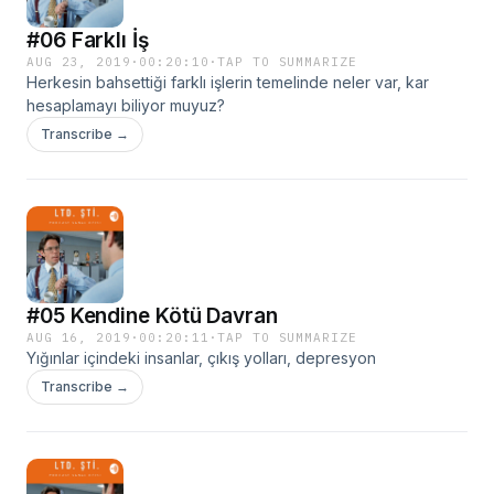
#06 Farklı İş
AUG 23, 2019
·
00:20:10
·
TAP TO SUMMARIZE
Herkesin bahsettiği farklı işlerin temelinde neler var, kar
hesaplamayı biliyor muyuz?
Transcribe →
#05 Kendine Kötü Davran
AUG 16, 2019
·
00:20:11
·
TAP TO SUMMARIZE
Yığınlar içindeki insanlar, çıkış yolları, depresyon
Transcribe →