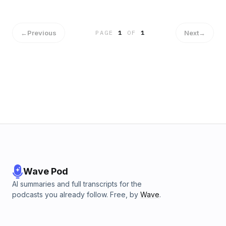
←
Previous
Next
→
PAGE
1
OF
1
Wave Pod
AI summaries and full transcripts for the
podcasts you already follow. Free, by
Wave
.