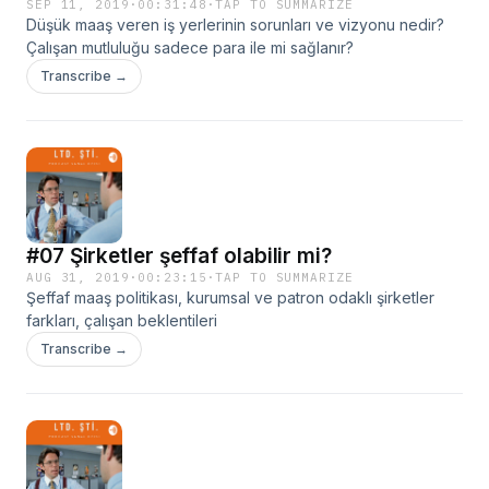
SEP 11, 2019
·
00:31:48
·
TAP TO SUMMARIZE
Düşük maaş veren iş yerlerinin sorunları ve vizyonu nedir?
Çalışan mutluluğu sadece para ile mi sağlanır?
Transcribe →
#07 Şirketler şeffaf olabilir mi?
AUG 31, 2019
·
00:23:15
·
TAP TO SUMMARIZE
Şeffaf maaş politikası, kurumsal ve patron odaklı şirketler
farkları, çalışan beklentileri
Transcribe →