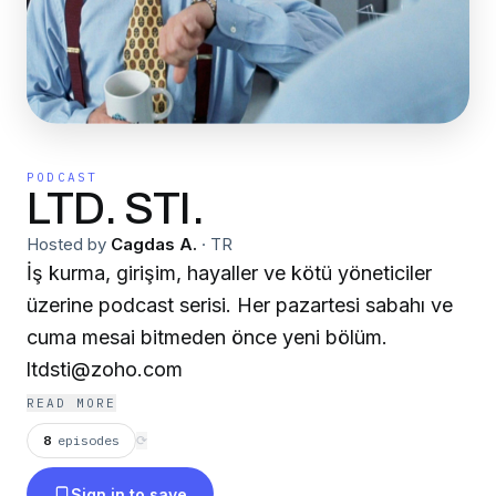
PODCAST
LTD. STI.
Hosted by
Cagdas A.
·
TR
İş kurma, girişim, hayaller ve kötü yöneticiler
üzerine podcast serisi. Her pazartesi sabahı ve
cuma mesai bitmeden önce yeni bölüm.
ltdsti@zoho.com
READ MORE
8
episodes
⟳
Sign in to save