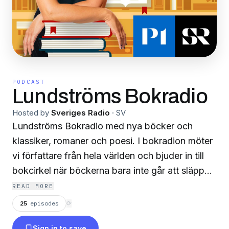
PODCAST
Lundströms Bokradio
Hosted by
Sveriges Radio
·
SV
Lundströms Bokradio med nya böcker och
klassiker, romaner och poesi. I bokradion möter
vi författare från hela världen och bjuder in till
bokcirkel när böckerna bara inte går att släppa.
Där liv och litteratur möts - här finns Lundströms
READ MORE
Bokradio.
Lyssna på alla avsnitt i Sveriges
25
episodes
⟳
Radios app.
Ansvarig utgivare: Peter O Nilsson
Sign in to save