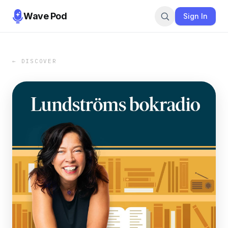
Wave Pod
Sign In
← DISCOVER