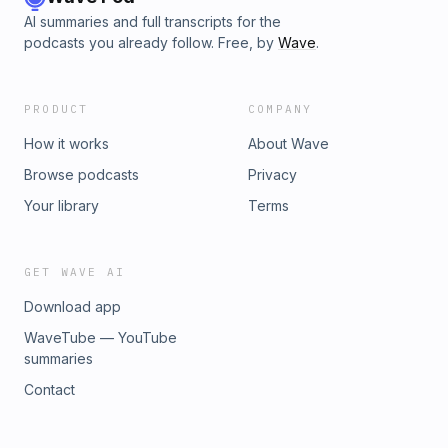
AI summaries and full transcripts for the
podcasts you already follow. Free, by
Wave
.
PRODUCT
COMPANY
How it works
About Wave
Browse podcasts
Privacy
Your library
Terms
GET WAVE AI
Download app
WaveTube — YouTube
summaries
Contact