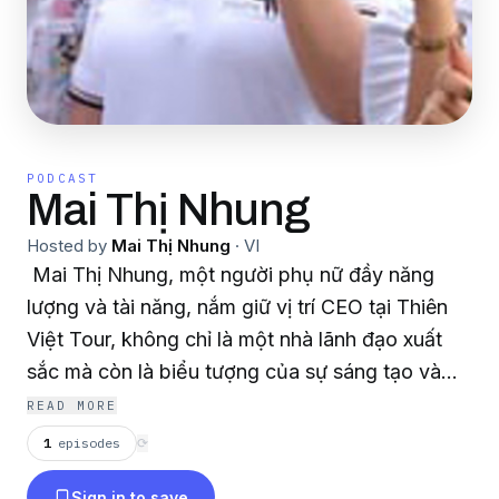
PODCAST
Mai Thị Nhung
Hosted by
Mai Thị Nhung
·
VI
Mai Thị Nhung, một người phụ nữ đầy năng
lượng và tài năng, nắm giữ vị trí CEO tại Thiên
Việt Tour, không chỉ là một nhà lãnh đạo xuất
sắc mà còn là biểu tượng của sự sáng tạo và
thành công trong ngành du lịch. Với hơn một
READ MORE
thập kỷ tích lũy kinh nghiệm, bà Nhung đã xây
1
episodes
⟳
dựng Thiên Việt Tour thành một thương hiệu uy
Sign in to save