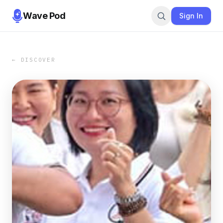
Wave Pod
Sign In
← DISCOVER