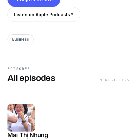
tín, đem đến những trải nghiệm du lịch độc đáo
cho du khách
Listen on Apple Podcasts
Business
EPISODES
All episodes
NEWEST FIRST
Mai Thị Nhung