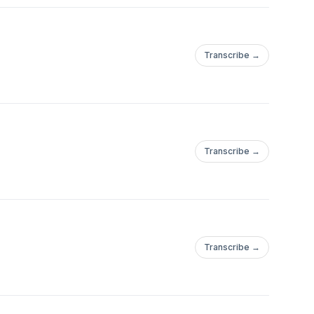
ws uit Europa
 Europaverslaggevers
iels Heithuis.
Transcribe →
Transcribe →
Transcribe →