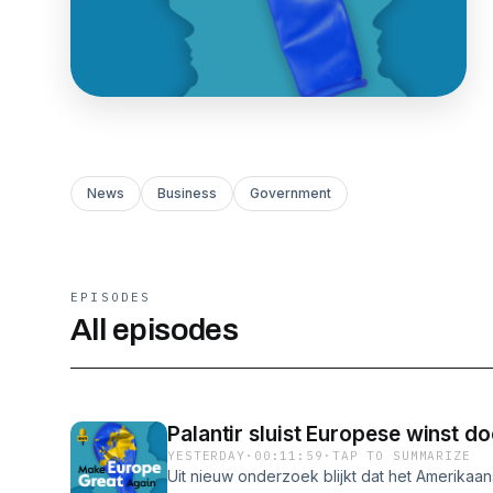
News
Business
Government
EPISODES
All episodes
Palantir sluist Europese winst d
YESTERDAY
·
00:11:59
·
TAP TO SUMMARIZE
Uit nieuw onderzoek blijkt dat het Amerikaan