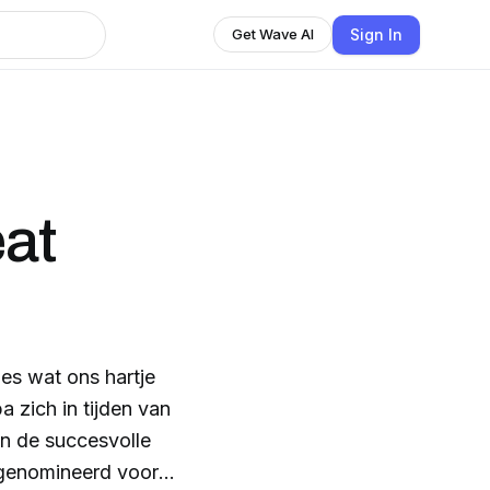
Sign In
Get Wave AI
at
les wat ons hartje
 zich in tijden van
in de succesvolle
 genomineerd voor