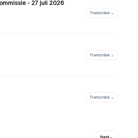
ommissie - 27 juli 2026
Transcribe →
Transcribe →
Transcribe →
Next
→