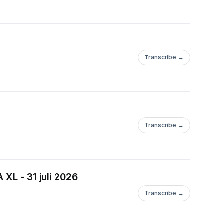
aar gaan behandelen.
 misschien
 Onze Europa-redactie
Transcribe →
:00 uur een nieuwe
je podcast-app naar
Transcribe →
vering van ons. MEGA
ne, waarin we
 XL - 31 juli 2026
rden.
Transcribe →
e Avondspits’, elke