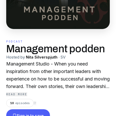
PODCAST
Management podden
Hosted by
Nita Silverspjuth
·
SV
Management Studio - When you need
inspiration from other important leaders with
experience on how to be successful and moving
forward. Their own stories, their own leadership
style and their own thoughts about the future.
READ MORE
10
episodes
⟳
Sign in to save