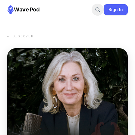
Wave Pod
Sign In
← DISCOVER