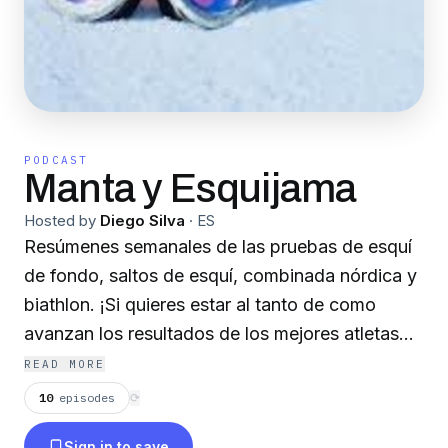
PODCAST
Manta y Esquijama
Hosted by
Diego Silva
·
ES
Resúmenes semanales de las pruebas de esquí
de fondo, saltos de esquí, combinada nórdica y
biathlon. ¡Si quieres estar al tanto de como
avanzan los resultados de los mejores atletas
de cara a Pyongyang no te lo pierdas!
READ MORE
10
episodes
⟳
Sign in to save