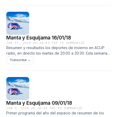
Manta y Esquijama 16/01/18
JAN 17, 2018
·
00:34:43
·
TAP TO SUMMARIZE
Resumen y resultados los deportes de invierno en ACUP
radio, en directo los martes de 20:00 a 20:30. Esta semana
las pruebas han sido: de esquí de fondo en Dresden, saltos
Transcribe →
de esquí, en Mitterndorf hombres y Sapporo mujeres,
combinada nórdica en Val di Fiemme y biathlon en
Ruhpolding.
Manta y Esquijama 09/01/18
JAN 9, 2018
·
00:30:48
·
TAP TO SUMMARIZE
Primer programa del año del espacio de resumen de los