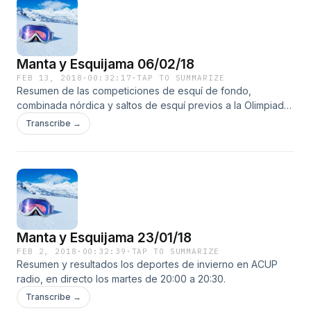
Manta y Esquijama 06/02/18
FEB 13, 2018
·
00:32:17
·
TAP TO SUMMARIZE
Resumen de las competiciones de esquí de fondo,
combinada nórdica y saltos de esquí previos a la Olimpiada
de PyeongChang, en directo en ACUP radio los jueves de
Transcribe →
20:00 a 20:30.
Manta y Esquijama 23/01/18
FEB 2, 2018
·
00:32:39
·
TAP TO SUMMARIZE
Resumen y resultados los deportes de invierno en ACUP
radio, en directo los martes de 20:00 a 20:30.
Transcribe →