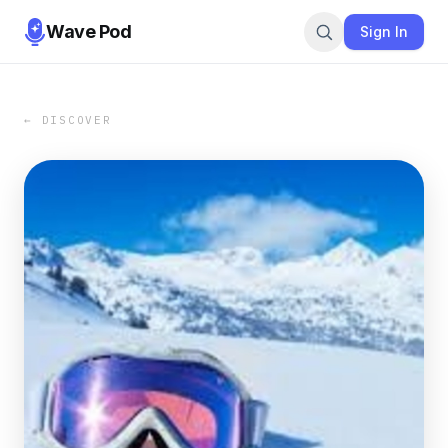
Wave Pod
Sign In
← DISCOVER