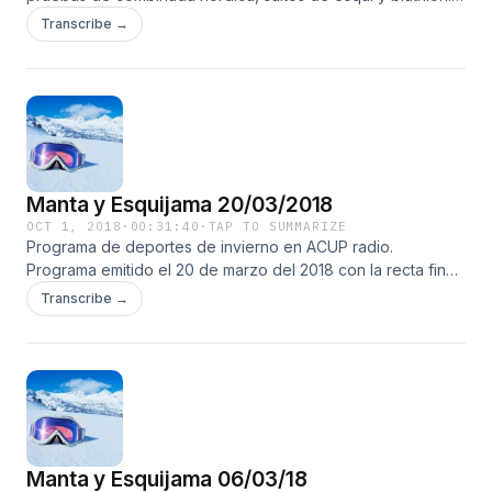
Mención especial para el biathlon en el cual quedaban por
Transcribe →
decidirse la general final en las últimas pruebas de Tyumen
tanto en la competición masculina, entre Fourcade y Boe,
como en la femenina, entre Kuzmina, Makarainen y la
tercera en discordia Domracheva.
Manta y Esquijama 20/03/2018
OCT 1, 2018
·
00:31:40
·
TAP TO SUMMARIZE
Programa de deportes de invierno en ACUP radio.
Programa emitido el 20 de marzo del 2018 con la recta final
de la copa del mundo.
Transcribe →
Manta y Esquijama 06/03/18