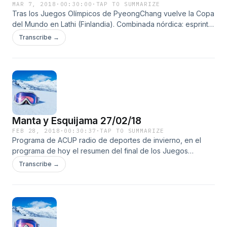
MAR 7, 2018
·
00:30:00
·
TAP TO SUMMARIZE
Tras los Juegos Olímpicos de PyeongChang vuelve la Copa
del Mundo en Lathi (Finlandia). Combinada nórdica: esprint
por parejas y prueba individual. Saltos de esquí: prueba por
Transcribe →
equipos e individual. Y las pruebas femeninas en Rasnov
(Rumanía). Esquí de fondo: esprint estilo libre y contrarreloj
en clásico.
Manta y Esquijama 27/02/18
FEB 28, 2018
·
00:30:37
·
TAP TO SUMMARIZE
Programa de ACUP radio de deportes de invierno, en el
programa de hoy el resumen del final de los Juegos
Olímpicos de PyeongChang con las últimas pruebas de
Transcribe →
combinada nórdica (prueba por equipos), esquí de fondo
(sprint por parejas y la prueba larga en clásico) y biathlon
(relevos).