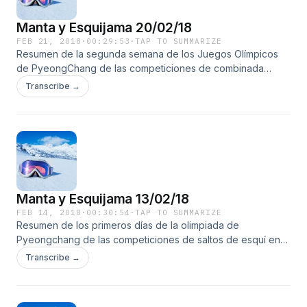
Manta y Esquijama 20/02/18
FEB 21, 2018
·
00:29:53
·
TAP TO SUMMARIZE
Resumen de la segunda semana de los Juegos Olímpicos
de PyeongChang de las competiciones de combinada
nórdica (Gundersen en trampolín de 109 metros y 140
Transcribe →
metros), saltos de esquí (trampolín de 140 metros individual
y por equipos), esquí de fondo (crono estilo libre y
relevos) y biathlon (prueba larga, salida en masa y el relevo
mixto).
Manta y Esquijama 13/02/18
FEB 14, 2018
·
00:30:54
·
TAP TO SUMMARIZE
Resumen de los primeros días de la olimpiada de
Pyeongchang de las competiciones de saltos de esquí en
trampolín de 109 metros masculino y femenino, esquí de
Transcribe →
fondo con el esquiathlon y el sprint en formato clásico y de
biathlon con las pruebas de sprint y persecución.