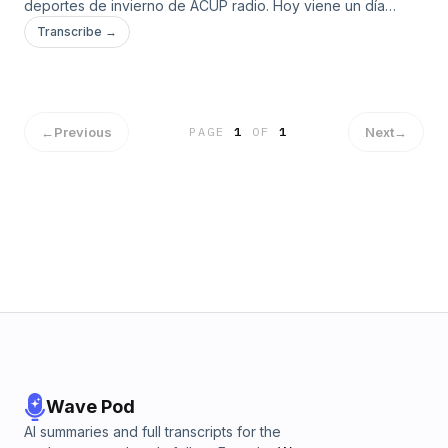
deportes de invierno de ACUP radio. Hoy viene un día
cargado con los 4 trampolines de saltos de esquí, el tour de
Transcribe →
esquí y las pruebas en Oberdorf de biathlon.
←
Previous
Next
→
PAGE
1
OF
1
Wave Pod
AI summaries and full transcripts for the