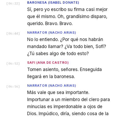
BARONESA (ISABEL DONATE)
[
06:22
]
Sí, pero yo escribo su firma casi mejor
que él mismo. Oh, grandísimo disparo,
querido. Bravo. Bravo.
NARRATOR (NACHO ARIAS)
[
06:44
]
No lo entiendo. ¿Por qué nos habrán
mandado llamar? ¿Va todo bien, Sofí?
¿Tú sabes algo de todo esto?
SAFI (ANA DE CASTRO)
[
06:52
]
Tomen asiento, señores. Enseguida
llegará en la baronesa.
NARRATOR (NACHO ARIAS)
[
06:56
]
Más vale que sea importante.
Importunar a un miembro del clero para
minucias es imperdonable a ojos de
Dios. Impúdico, diría, siendo cosa de la