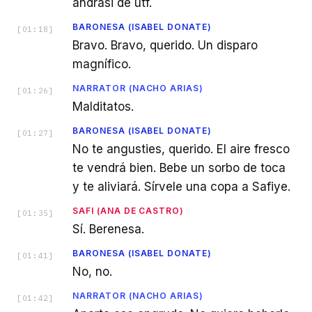
andrasi de utf.
BARONESA (ISABEL DONATE)
[
01:18
]
Bravo. Bravo, querido. Un disparo
magnífico.
NARRATOR (NACHO ARIAS)
[
01:26
]
Malditatos.
BARONESA (ISABEL DONATE)
[
01:27
]
No te angusties, querido. El aire fresco
te vendrá bien. Bebe un sorbo de toca
y te aliviará. Sírvele una copa a Safiye.
SAFI (ANA DE CASTRO)
[
01:35
]
Sí. Berenesa.
BARONESA (ISABEL DONATE)
[
01:41
]
No, no.
NARRATOR (NACHO ARIAS)
[
01:42
]