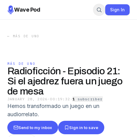
Wave Pod
Sign In
←
MÁS DE UNO
MÁS DE UNO
Radioficción - Episodio 21:
Si el ajedrez fuera un juego
de mesa
JANUARY 28, 2026
·
00:19:32
·
1
subscriber
Hemos transformado un juego en un
audiorrelato.
Send to my inbox
Sign in to save