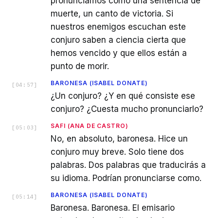
pronunciamos como una sentencia de
muerte, un canto de victoria. Si
nuestros enemigos escuchan este
conjuro saben a ciencia cierta que
hemos vencido y que ellos están a
punto de morir.
BARONESA (ISABEL DONATE)
[
04:57
]
¿Un conjuro? ¿Y en qué consiste ese
conjuro? ¿Cuesta mucho pronunciarlo?
SAFI (ANA DE CASTRO)
[
05:03
]
No, en absoluto, baronesa. Hice un
conjuro muy breve. Solo tiene dos
palabras. Dos palabras que traducirás a
su idioma. Podrían pronunciarse como.
BARONESA (ISABEL DONATE)
[
05:14
]
Baronesa. Baronesa. El emisario