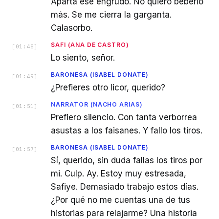
Aparta ese engrudo. No quiero beberlo
más. Se me cierra la garganta.
Calasorbo.
SAFI (ANA DE CASTRO)
[
01:48
]
Lo siento, señor.
BARONESA (ISABEL DONATE)
[
01:49
]
¿Prefieres otro licor, querido?
NARRATOR (NACHO ARIAS)
[
01:51
]
Prefiero silencio. Con tanta verborrea
asustas a los faisanes. Y fallo los tiros.
BARONESA (ISABEL DONATE)
[
01:57
]
Sí, querido, sin duda fallas los tiros por
mi. Culp. Ay. Estoy muy estresada,
Safiye. Demasiado trabajo estos días.
¿Por qué no me cuentas una de tus
historias para relajarme? Una historia