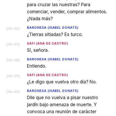
para cruzar las nuestras? Para
comerciar, vender, comprar alimentos.
¿Nada más?
BARONESA (ISABEL DONATE)
[
05:51
]
¿Tierras sitiadas? Es turco.
SAFI (ANA DE CASTRO)
[
05:57
]
Sí, señora.
BARONESA (ISABEL DONATE)
[
05:58
]
Entiendo.
SAFI (ANA DE CASTRO)
[
05:59
]
¿Le digo que vuelva otro día? No.
BARONESA (ISABEL DONATE)
[
06:02
]
Dile que no vuelva a pisar nuestro
jardín bajo amenaza de muerte. Y
convoca una reunión de carácter