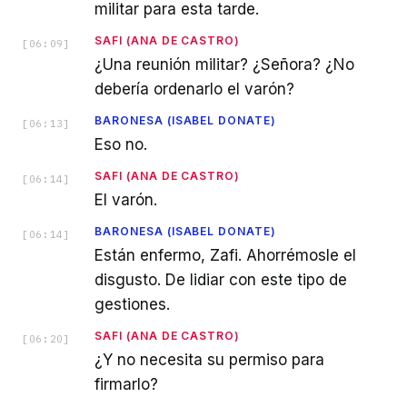
militar para esta tarde.
SAFI (ANA DE CASTRO)
[
06:09
]
¿Una reunión militar? ¿Señora? ¿No
debería ordenarlo el varón?
BARONESA (ISABEL DONATE)
[
06:13
]
Eso no.
SAFI (ANA DE CASTRO)
[
06:14
]
El varón.
BARONESA (ISABEL DONATE)
[
06:14
]
Están enfermo, Zafi. Ahorrémosle el
disgusto. De lidiar con este tipo de
gestiones.
SAFI (ANA DE CASTRO)
[
06:20
]
¿Y no necesita su permiso para
firmarlo?