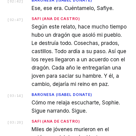
BARONESA (ISABEL DONATE)
[
02:42
]
Ese, ese era. Cuéntamelo, Safiye.
SAFI (ANA DE CASTRO)
[
02:47
]
Según este relato, hace mucho tiempo
hubo un dragón que asoló mi pueblo.
Le destruía todo. Cosechas, prados,
castillos. Todo ardía a su paso. Así que
los reyes llegaron a un acuerdo con el
dragón. Cada año le entregarían una
joven para saciar su hambre. Y él, a
cambio, dejaría mi reino en paz.
BARONESA (ISABEL DONATE)
[
03:14
]
Cómo me relaja escucharte, Sophie.
Sigue narrando. Sigue.
SAFI (ANA DE CASTRO)
[
03:20
]
Miles de jóvenes murieron en el