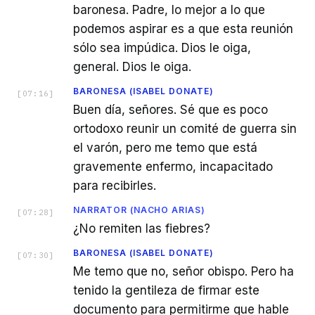
baronesa. Padre, lo mejor a lo que
podemos aspirar es a que esta reunión
sólo sea impúdica. Dios le oiga,
general. Dios le oiga.
BARONESA (ISABEL DONATE)
[
07:16
]
Buen día, señores. Sé que es poco
ortodoxo reunir un comité de guerra sin
el varón, pero me temo que está
gravemente enfermo, incapacitado
para recibirles.
NARRATOR (NACHO ARIAS)
[
07:28
]
¿No remiten las fiebres?
BARONESA (ISABEL DONATE)
[
07:30
]
Me temo que no, señor obispo. Pero ha
tenido la gentileza de firmar este
documento para permitirme que hable