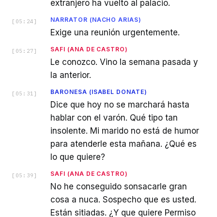
extranjero ha vuelto al palacio.
NARRATOR (NACHO ARIAS)
[
05:24
]
Exige una reunión urgentemente.
SAFI (ANA DE CASTRO)
[
05:27
]
Le conozco. Vino la semana pasada y
la anterior.
BARONESA (ISABEL DONATE)
[
05:31
]
Dice que hoy no se marchará hasta
hablar con el varón. Qué tipo tan
insolente. Mi marido no está de humor
para atenderle esta mañana. ¿Qué es
lo que quiere?
SAFI (ANA DE CASTRO)
[
05:39
]
No he conseguido sonsacarle gran
cosa a nuca. Sospecho que es usted.
Están sitiadas. ¿Y que quiere Permiso