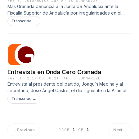
FEB 6, 2018
·
00:06:44
·
TAP TO SUMMARIZE
Más Granada denuncia a la Junta de Andalucía ante la
Fiscalía Superior de Andalucía por irregularidades en el
SAS, pudiendo haber incurrido en prevaricación,
Transcribe →
malversación e intrusismo laboral. Nuestro Vicepresidente
aclara esta información en una entrevista realizada en Onda
Cero Granada esta misma mañana.
Entrevista en Onda Cero Granada
MAY 31, 2017
·
00:08:21
·
TAP TO SUMMARIZE
Entrevista al presidente del partido, Joaquín Medina y al
secretario, Jose Ángel Castro, el día siguiente a la Asamblea
del partido en la que fueron elegidos en esos cargos. En
Transcribe →
esta entrevista explican en líneas generales qué van a
hacer con el partido y su compromiso con la ciudad.
←
Previous
Next
→
PAGE
1
OF
1