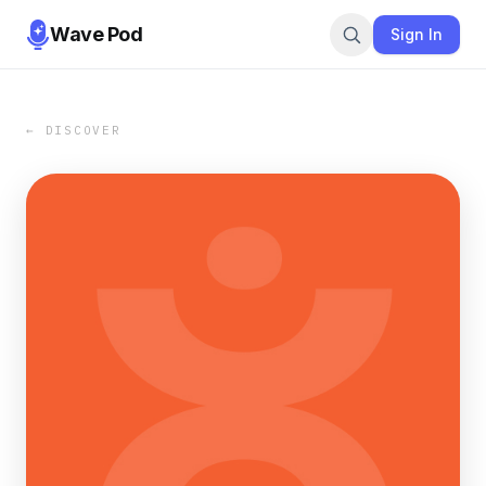
Wave Pod
Sign In
← DISCOVER