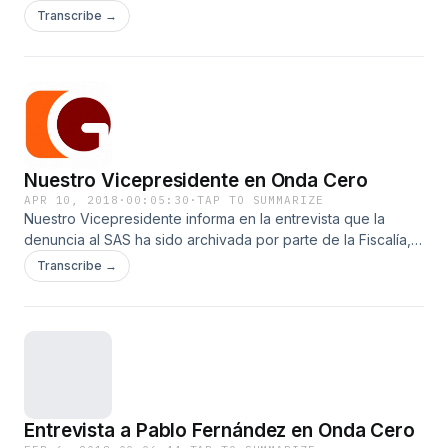
Transcribe →
Nuestro Vicepresidente en Onda Cero
APR 10, 2018
·
00:05:30
·
TAP TO SUMMARIZE
Nuestro Vicepresidente informa en la entrevista que la
denuncia al SAS ha sido archivada por parte de la Fiscalía,
sin embargo vamos a reiterar la denuncia en los juzgados
Transcribe →
de las 8 provincias de la autonomía. www.masgranada.es
Entrevista a Pablo Fernández en Onda Cero