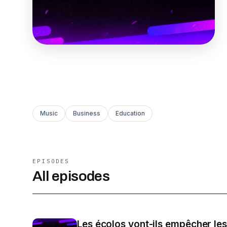
Music
Business
Education
EPISODES
All episodes
Les écolos vont-ils empêcher les 