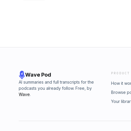
permis de tourner dans leurs locaux Hébergé
acast.com/privacy pour plus d'informations.
PRODUCT
Wave Pod
AI summaries and full transcripts for the
How it wo
podcasts you already follow. Free, by
Browse p
Wave
.
Your libra