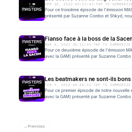
APR 18, 2022
·
00:53:43
·
TAP TO SUMMARIZ
Pour ce troisième épisode de l'émission MA
présenté par Suzanne Combo et Shkyd, nous 
Vohy, co-fondatrice de Music Declares Emerg
de leur impact sur l'environnement. #Vent
par Acast. Visitez acast.com/privacy pour plu
Fianso face à la boss de la Sace
MAR 6, 2022
·
00:55:05
·
TAP TO SUMMARIZE
Pour ce deuxième épisode de l'émission MA
avec la GAM) présenté par Suzanne Combo e
débattre de la place du rap français à la SA
Cécile Rap-Veber Hébergé par Acast. Visite
d'informations.
Les beatmakers ne sont-ils bons 
FEB 9, 2022
·
00:44:52
·
TAP TO SUMMARIZE
Pour ce premier épisode de notre nouvelle 
avec la GAM) présenté par Suzanne Combo e
beatmaker Shaz (SCH, Migos, Kalash Criminel.
de Rilèsundayz, pour discuter de la rémunér
français.Réalisation &amp; montage: 2 mecs
MineurRégie &amp; Organisation : Majeur Mine
←
Previous
Chrystelle Nammour, François FarrouxMerci 