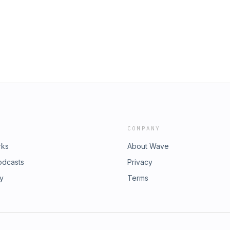
 par Acast. Visitez
COMPANY
rks
About Wave
odcasts
Privacy
ry
Terms