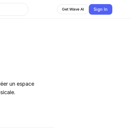
Sign In
Get Wave AI
réer un espace
sicale.