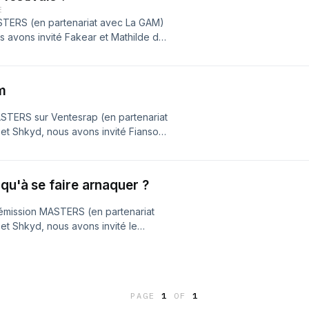
E
STERS (en partenariat avec La GAM)
avons invité Fakear et Mathilde de
ency, pour parler des festivals et
esRap #Masters #Écologie Hébergé
s d'informations.
m
STERS sur Ventesrap (en partenariat
t Shkyd, nous avons invité Fianso à
CEM avec sa directrice générale,
z acast.com/privacy pour plus
qu'à se faire arnaquer ?
émission MASTERS (en partenariat
t Shkyd, nous avons invité le
..) ainsi que Terry, label manager
ation des beatmakers dans le rap
 en shortBO du générique: Majeur
ur, Charles Delestre, Paul Coty,
PAGE
1
OF
1
à La Place Hip-Hop de nous avoir