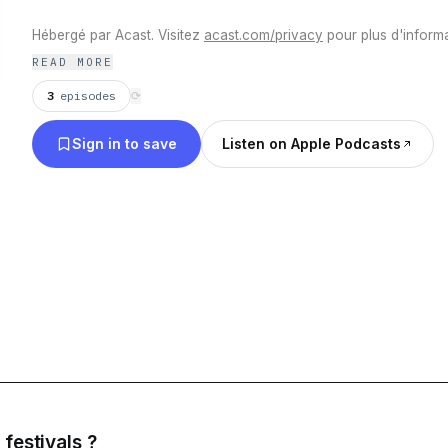
Hébergé par Acast. Visitez
acast.com/privacy
pour plus d'informa
READ MORE
3
episodes
⟳
Sign in to save
Listen on Apple Podcasts
festivals ?