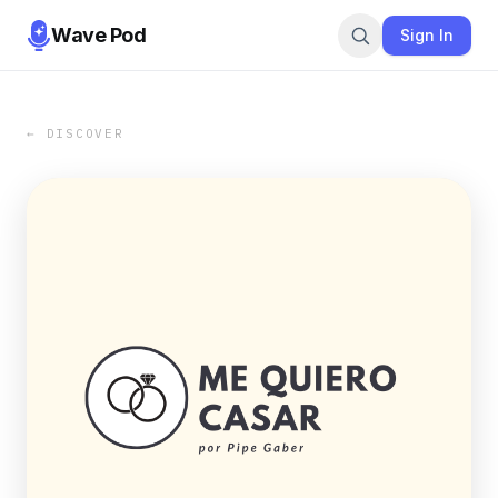
Wave Pod
Sign In
← DISCOVER