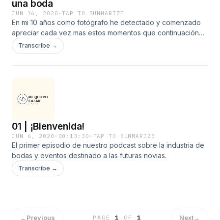
una boda
JUN 16, 2020
·
TAP TO SUMMARIZE
En mi 10 años como fotógrafo he detectado y comenzado
apreciar cada vez mas estos momentos que continuación
comparto con ustedes.
Transcribe →
01 | ¡Bienvenida!
JUN 6, 2020
·
00:13:30
·
TAP TO SUMMARIZE
El primer episodio de nuestro podcast sobre la industria de
bodas y eventos destinado a las futuras novias.
Transcribe →
←
Previous
Next
→
PAGE
1
OF
1