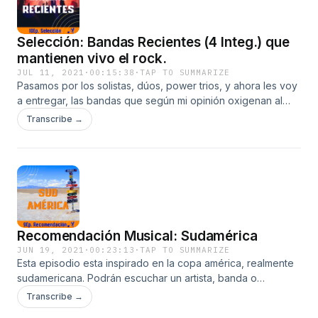
para seguir con el proyecto. Donaciones:
paypal.me/amilkarwong ¡Que la música los abrace!
Selección: Bandas Recientes (4 Integ.) que
mantienen vivo el rock.
JUL 11, 2021
·
00:15:38
·
TAP TO SUMMARIZE
Pasamos por los solistas, dúos, power trios, y ahora les voy
a entregar, las bandas que según mi opinión oxigenan al
rock de hoy. Para los que apenas empiezan a escuchar mi
Transcribe →
podcast por primera vez, la bienvenida y recomendarles
que escuchen desde el episodio de solistas donde explico
el criterio de selección. Póngase cómodos y a aprender y
disfrutar. Síganme en mis redes sociales, me ubican como
@AmilkarWong. O buscan en google: Melofónico Podcast.
Cualquier inquietud, saludo nos motiva para seguir con el
proyecto. Donaciones: paypal.me/amilkarwong ¡Que la
Recomendación Musical: Sudamérica
música los abrace!
JUN 19, 2021
·
00:23:13
·
TAP TO SUMMARIZE
Esta episodio esta inspirado en la copa américa, realmente
sudamericana. Podrán escuchar un artista, banda o
colectivo por paisa participante: Colombia, Venezuela,
Transcribe →
Brasil, Uruguay, Perú, Argentina, Chile, Bolivia, Chile y