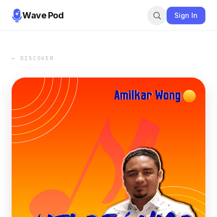
Wave Pod
Sign In
← DISCOVER