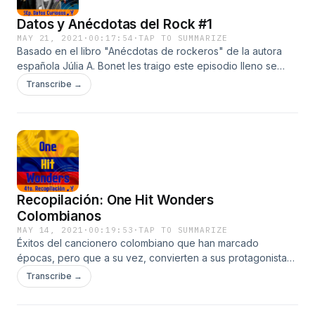
Datos y Anécdotas del Rock #1
MAY 21, 2021
·
00:17:54
·
TAP TO SUMMARIZE
Basado en el libro "Anécdotas de rockeros" de la autora
española Júlia A. Bonet les traigo este episodio lleno se
datos curiosos y algunas de las grandes estrellas del rock.
Transcribe →
De antemano agradecer a todos los escuchas, invito a
tod@s a seguirme en cualquiera de las plataformas donde
escuches este podcast y en mis redes sociales
@AmilkarWong, para estar atento a mas contenidos :)
Recopilación: One Hit Wonders
Colombianos
MAY 14, 2021
·
00:19:53
·
TAP TO SUMMARIZE
Éxitos del cancionero colombiano que han marcado
épocas, pero que a su vez, convierten a sus protagonistas
en "flor de un día".&nbsp; Escucha el episodio completo y
Transcribe →
conoce de que y quienes se tratan. Suscríbete ;) como
buen Melofónico. Twitter: @AmilkarWong&nbsp;