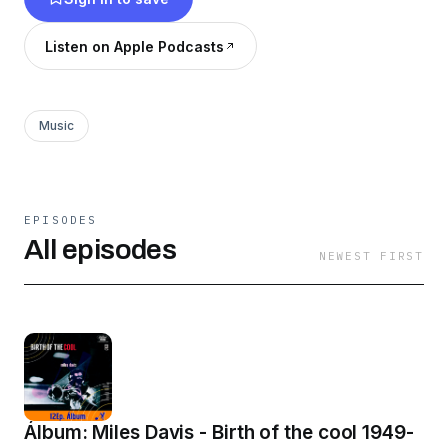
compartiendo sus visiones y comentarios del
mundo de la música. Donaciones:
Listen on Apple Podcasts
https://paypal.me/amilkarwong
Music
EPISODES
All episodes
NEWEST FIRST
Álbum: Miles Davis - Birth of the cool 1949-