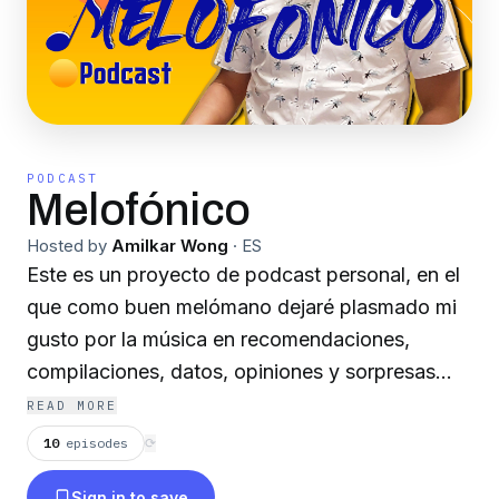
PODCAST
Melofónico
Hosted by
Amilkar Wong
·
ES
Este es un proyecto de podcast personal, en el
que como buen melómano dejaré plasmado mi
gusto por la música en recomendaciones,
compilaciones, datos, opiniones y sorpresas
que encuentre en este camino que
READ MORE
emprendemos. Espero que les guste y puedan
10
episodes
⟳
apoyarme escuchando y por supuesto
Sign in to save