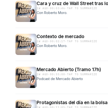
Cara y cruz de Wall Street tras 
1W AGO
·
00:03:46
·
TAP TO SUMMARIZE
Con Roberto Moro.
Contexto de mercado
1W AGO
·
00:02:17
·
TAP TO SUMMARIZE
Con Roberto Moro.
Mercado Abierto (Tramo 17h)
1W AGO
·
00:55:00
·
TAP TO SUMMARIZE
Podcast de Mercado Abierto
Protagonistas del día en la bols
1W AGO
·
00:11:05
·
TAP TO SUMMARIZE