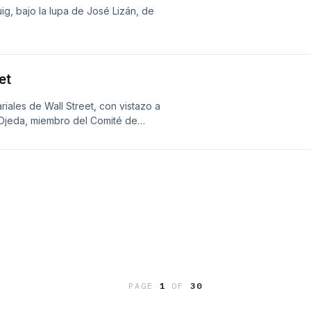
ig, bajo la lupa de José Lizán, de
et
ales de Wall Street, con vistazo a
Ojeda, miembro del Comité de
PAGE
1
OF
30