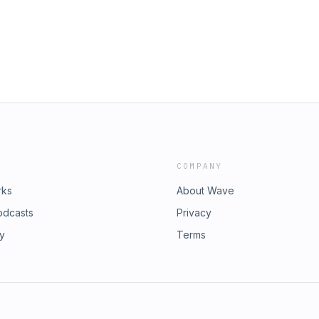
COMPANY
rks
About Wave
odcasts
Privacy
ry
Terms