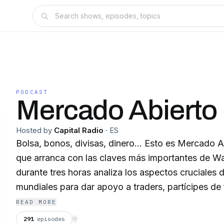
PODCAST
Mercado Abierto
Hosted by
Capital Radio
·
ES
Bolsa, bonos, divisas, dinero… Esto es Mercado 
que arranca con las claves más importantes de Wal
durante tres horas analiza los aspectos cruciales
mundiales para dar apoyo a traders, partícipes de
bolsa y personas inquietas por la economía. Siemp
READ MORE
y analítico.
291
episodes
⟳