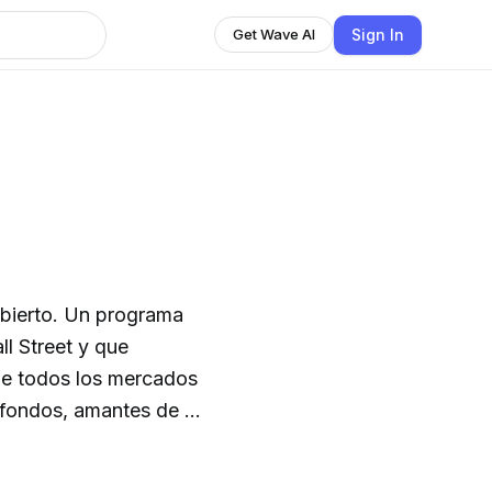
Sign In
Get Wave AI
Abierto. Un programa
l Street y que
 de todos los mercados
 fondos, amantes de la
re con un tono crítico