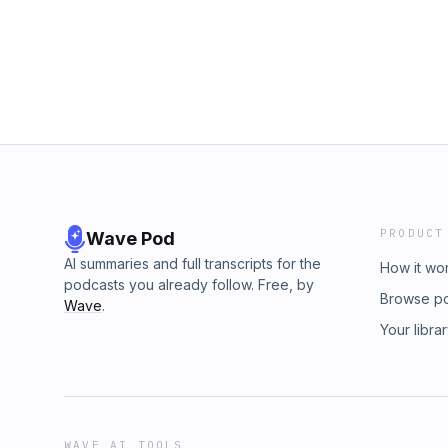
PRODUCT
Wave Pod
AI summaries and full transcripts for the
How it wo
podcasts you already follow. Free, by
Browse p
Wave
.
Your libra
WAVE AI TOOLS