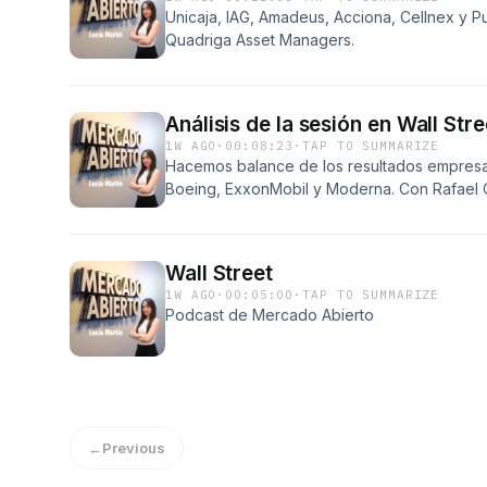
Unicaja, IAG, Amadeus, Acciona, Cellnex y Pu
Quadriga Asset Managers.
Análisis de la sesión en Wall Stre
1W AGO
·
00:08:23
·
TAP TO SUMMARIZE
Hacemos balance de los resultados empresari
Boeing, ExxonMobil y Moderna. Con Rafael 
Inversiones de Ursus 3 Capital.
Wall Street
1W AGO
·
00:05:00
·
TAP TO SUMMARIZE
Podcast de Mercado Abierto
←
Previous