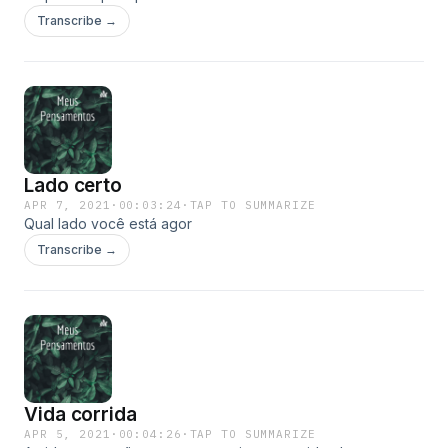
Transcribe →
Lado certo
APR 7, 2021
·
00:03:24
·
TAP TO SUMMARIZE
Qual lado você está agor
Transcribe →
Vida corrida
APR 5, 2021
·
00:04:26
·
TAP TO SUMMARIZE