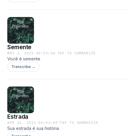
Semente
MAY 2, 2021
·
00:03:54
·
TAP TO SUMMARIZE
Você é semente
Transcribe →
Estrada
APR 25, 2021
·
00:03:49
·
TAP TO SUMMARIZE
Sua estrada é sua história