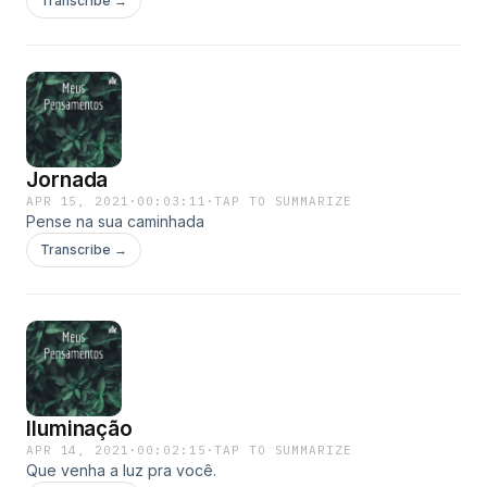
Transcribe →
Jornada
APR 15, 2021
·
00:03:11
·
TAP TO SUMMARIZE
Pense na sua caminhada
Transcribe →
Iluminação
APR 14, 2021
·
00:02:15
·
TAP TO SUMMARIZE
Que venha a luz pra você.