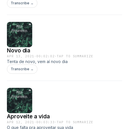
Transcribe →
Novo dia
APR 13, 2021
·
00:02:02
·
TAP TO SUMMARIZE
Tenta de novo, vem aí novo dia
Transcribe →
Aproveite a vida
APR 12, 2021
·
00:03:33
·
TAP TO SUMMARIZE
O que falta pra aproveitar sua vida