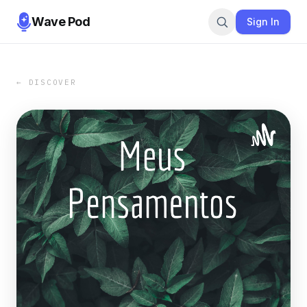
Wave Pod
Sign In
← DISCOVER