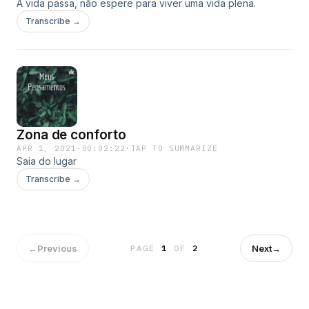
A vida passa, não espere para viver uma vida plena.
Transcribe →
Zona de conforto
APR 1, 2021
·
00:02:22
·
TAP TO SUMMARIZE
Saia do lugar
Transcribe →
←
Previous
Next
→
PAGE
1
OF
2