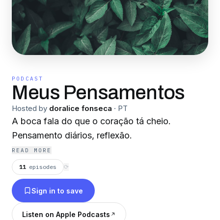
PODCAST
Meus Pensamentos
Hosted by
doralice fonseca
·
PT
A boca fala do que o coração tá cheio.
Pensamento diários, reflexão.
READ MORE
11
episodes
⟳
Sign in to save
Listen on Apple Podcasts