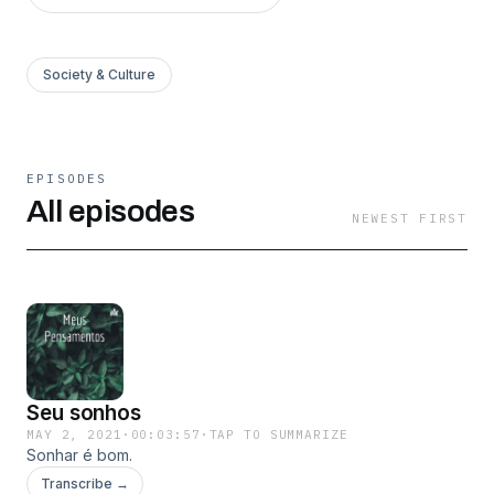
Society & Culture
EPISODES
All episodes
NEWEST FIRST
Seu sonhos
MAY 2, 2021
·
00:03:57
·
TAP TO SUMMARIZE
Sonhar é bom.
Transcribe →