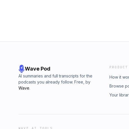
https://soundcloud.com/rround]Waveform by E
e Twitter.Edição: Rodolpho ZippusRoteiro, P
Unminus.com]Waveform by Emescii in Unminus
Non Copyrighted Music in http://unminus.co
Rodolpho ZippusMúsicas:I-Triumphant - Shao
Music in Unminus.com]I-Triumphant - Shaolin
under a Attribution-NonCommercial-NoDerivati
under a Attribution-NonCommercial-NoDerivati
https://freemusicarchive.org/music/Shaolin_
https://freemusicarchive.org/music/Shaolin_
triumphant]Reggaechill - RRound in Unminus [
https://soundcloud.com/rround]Waveform by E
Non Copyrighted Music in Unminus.com]Ope
[free for all / Non Copyrighted Music in ht
(Take 2) by Admiral Bob featuring SackJo22[(
public under http://creativecommons.org/lice
http://dig.ccmixter.org/files/admiralbob77/
PRODUCT
Wave Pod
Chew [(c) 2012 Ivan Chew Licensed to the p
http://creativecommons.org/licenses/by/3.0/ 
AI summaries and full transcripts for the
How it wo
http://ccmixter.org/files/ramblinglibrarian/380
podcasts you already follow. Free, by
Browse p
Wave
.
Your libra
WAVE AI TOOLS