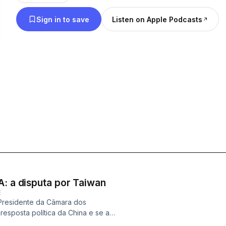
Sign in to save
Listen on Apple Podcasts
A: a disputa por Taiwan
E
Presidente da Câmara dos
esposta política da China e se a
o controle da ilhota de Taiwan.ESTE