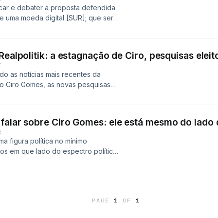
 [(c) copyright 2021 Licensed under
ADO PARA MENORES DE 18
 Ft: Mykleanthony]Palmtrees by by
car e debater a proposta defendida
l (3.0) license.
eradamenteradicalFacebook:
ted Music in
 uma moeda digital [SUR]; que seria
isualmente maravilhosa quase
 suas trocas comerciais, com objetivo
drada pela excelentíssima nobre
JQn0SM6BEWKczZ?si=bP7ZoMl-
dos Unidos.Em artigo publicado, o
ntosa artista: Instagram, Tumblr e
 been waiting for by Kevin Shrout
rno de São Paulo justifica a
ipe Martins e Rodolpho
Realpolitik: a estagnação de Ciro, pesquisas eleit
usic in https://www.unminus.com/]5
uerra econômica promovida pelos
nminus [free for all / Non
E
e for all / Non Copyrighted Music in
ia monetária dos países começando
.com]Kring by Wowa in Unminus [free
do as notícias mais recentes da
 by Admiral Bob featuring
gração e formação de um bloco
 o Ciro Gomes, as novas pesquisas
the public under
PODCAST NÃO É RECOMENDADO PARA
GUnoEAJmfJJN and
lisamos a "tal" fala polêmica de Lula
Verify at
deradus / Instagram:
y J.Lang [(c) copyright 2020 Licensed
ST NÃO É RECOMENDADO PARA
2202]
adamenteRadicalCréditos:Nossa
icense.
deradus / Instagram:
a – em nossos corações – foi feita
falar sobre Ciro Gomes: ele está mesmo do lado 
6 Ft: Mykleanthony]What's On My Mind
adamenteRadicalCréditos:Nossa
 Nyx Al-Sayf.Contato da maravilhosa
E
o the public under
a – em nossos corações – foi feita
 Rodolpho ZippusRoteiro, Produção e
a figura política no mínimo
Verify at
 Nyx Al-Sayf.Contato da maravilhosa
úsicas:Jazz by Mezzo in Unminus
os em que lado do espectro político
21]
 Rodolpho ZippusRoteiro, Produção e
mus http://unminus.com and
né, um aproveitador ou um
úsicas:Jazz by Mezzo in Unminus
inus [free for all / Non
O É RECOMENDADO PARA MENORES DE
minus.com and
.com]Midnight by paradox (c)
nstagram: @moderadamenteradical /
yright 2009 Licensed under a
mmons Attribution license.
ossa Arte visualmente foderosa
PAGE
1
OF
1
: NoobkillerReggaechill - RRound in
feita pela excelentíssima nobre
t: Six Notes]The Intro we have been
c in
avilhosa artista: Instagram, Tumblr
 Copyrighted Music in