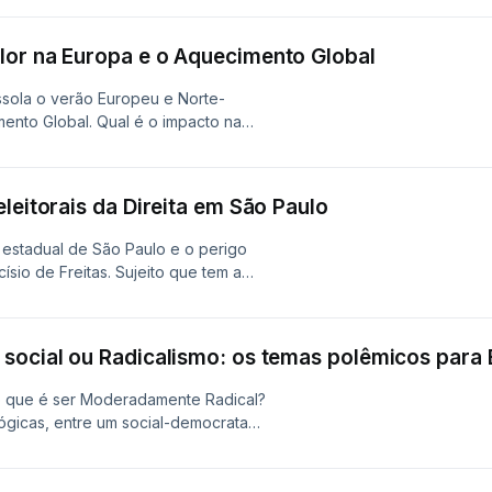
S DE 18 ANOS!Fontes, vírgulas
nte RadicalTwitter:
lor na Europa e o Aquecimento Global
icalFacebook:
isualmente maravilhosa quase
ssola o verão Europeu e Norte-
drada pela excelentíssima nobre
ento Global. Qual é o impacto na
ntosa artista: Instagram, Tumblr e
uro?Bora lá!Mais informações em:
sicas:Tea By Coldise in Unminus
ÃO É RECOMENDADO PARA MENORES
tps://www.unminus.com/]Jazz by Mezzo
: @moderadamenteradicalFacebook:
Music in Unminus.com and
leitorais da Direita em São Paulo
isualmente maravilhosa quase
) copyright 2021 Licensed under a
drada pela excelentíssima nobre
International License.
 estadual de São Paulo e o perigo
ntosa artista: Instagram, Tumblr e
Dub/macro-micro/i-
ísio de Freitas. Sujeito que tem a
sicas:Tea By Coldise in Unminus
free for all / Non Copyrighted Music
eve perfil do candidato carioca ao
tps://www.unminus.com/]Open Minded
ação do Márcio França e o candidato
n Copyrighted Music in
mbróglio político em SP, será que a
 social ou Radicalismo: os temas polêmicos para
PODCAST NÃO É RECOMENDADO PARA
nstagram:
o que é ser Moderadamente Radical?
menteRadicalCréditos:Nossa Arte
gicas, entre um social-democrata
em nossos corações – foi
ista, aproveitamos para explicitar as
rada persona Nyx Al-Sayf.Contato
disso, no programa conversamos a
tter.Edição: Rodolpho ZippusRoteiro:
brasileira como: liberdade de