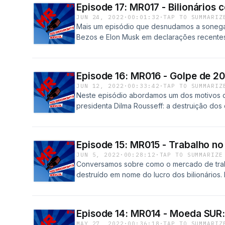
Felipe Martins e Rodolpho ZippusMúsicas:I-T
Episode 17: MR017 - Bilionários
expressão, grandes fortunas, prisão perpét
copyright 2021 Licensed under a Attributio
JUN 24, 2022
·
00:01:32
·
TAP TO SUMMARIZ
PODCAST NÃO É RECOMENDADO PARA MENOR
International License. https://freemusicarch
Mais um episódio que desnudamos a sonegaç
@moderadusInstagram: @moderadamenterad
micro/i-triumphant]Jazz by Mezzo in Unminus
Bezos e Elon Musk em declarações recentes
ModeradamenteRadicalCréditos:Nossa Arte v
Music in Unimus http://unminus.com and htt
políticos norte-americanos para rasgar a d
Soviética – em nossos corações – foi engen
That I by J.Lang [(c) copyright 2020 Licen
impor uma Cleptocracia.Explicamos a corrup
camarada persona Nyx Al-Sayf.Contato da tale
Attribution (3.0) license. http://dig.ccmixter.
ficaram ainda mais ricos enquanto os traba
Twitter.Edição: Rodolpho ZippusRoteiro: Fel
Episode 16: MR016 - Golpe de 20
Mykleanthony]The Intro we have been waitin
sistema de eleição nos Estados Unidos.
ZippusMúsicas:Jazz by Mezzo in Unminus [fre
JUN 12, 2022
·
00:33:42
·
TAP TO SUMMARIZ
[free for all / Non Copyrighted Music in ht
PARA MENORES DE 18 ANOS!Twitter: @moder
Unimus http://unminus.com and http://www.wo
Neste episódio abordamos um dos motivos d
Emescii in Unminus [free for all / Non Copyri
@moderadamenteradicalFacebook: Moderada
copyright 2009 - Licensed under a Creativ
presidenta Dilma Rousseff: a destruição dos d
visualmente maravilhosa quase Soviética – 
(3.0) license. http://ccmixter.org/files/osae
que seria para combater o desemprego. Para
engendrada pela excelentíssima nobre cama
Unminus [free for all / Non Copyrighted Musi
direitos fundamentais do povo brasileiro (c
da talentosa artista: Instagram, Tumblr e Twi
[Deep Space by madimpactunit (c) copyright
deveriam ser retirados para manter o lucro e
Felipe Martins e Rodolpho ZippusMúsicas:I-T
Episode 15: MR015 - Trabalho no 
Commons Attribution (3.0) license.
Brasil.ESTE PODCAST NÃO É RECOMENDAD
copyright 2021 Licensed under a Attributio
JUN 5, 2022
·
00:28:12
·
TAP TO SUMMARIZE
http://dig.ccmixter.org/files/kondro/52077]
ANOS!Twitter: @moderadusInstagram: @mod
International License. https://freemusicarch
Conversamos sobre como o mercado de trab
2012 Ivan Chew Licensed to the public under
ModeradamenteRadicalCréditos:Nossa Arte v
micro/i-triumphant]Jazz by Mezzo in Unminus
destruído em nome do lucro dos bilionários
http://creativecommons.org/licenses/by/3.0/ 
Soviética – em nossos corações – foi engen
Music in Unimus http://unminus.com and http
a propaganda para mercantilizar uma ideia 
http://ccmixter.org/files/ramblinglibrarian/380
camarada persona Nyx Al-Sayf.Contato da tale
[(c) copyright 2009 - Licensed under a Crea
de trabalho, ao passo que os empregados c
Twitter.Edição: Rodolpho ZippusRoteiro: Fel
Noncommercial (3.0) license. http://ccmixter
exemplos vivenciados pelos podcasters no se
ZippusMúsicas:Don't You Think That I by J.L
Episode 14: MR014 - Moeda SUR: 
Minded by Kit Wheston in Unminus [free for a
trabalho para uma sociedade de trabalhador
under a Creative Commons Attribution (3.0) l
MAY 27, 2022
·
00:36:18
·
TAP TO SUMMARIZ