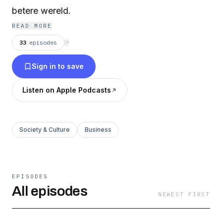
betere wereld.
READ MORE
33
episodes
⟳
Sign in to save
Listen on Apple Podcasts
Society & Culture
Business
EPISODES
All episodes
NEWEST FIRST