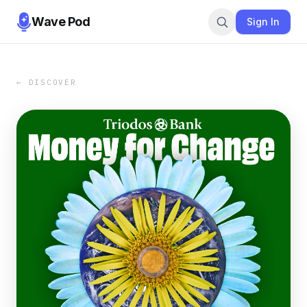
Wave Pod
Sign In
← DISCOVER