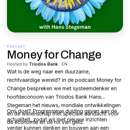
PODCAST
Money for Change
Hosted by
Triodos Bank
·
EN
Wat is de weg naar een duurzame,
rechtvaardige wereld? In de podcast Money for
Change bespreken we met systeemdenker en
hoofdeconoom van Triodos Bank Hans
Stegeman het nieuws, mondiale ontwikkelingen
Ons doel? Progressieve duiding geven aan de
en de wetenschap met speciale aandacht voor
actualiteit, zodat wij met nieuwe inzichten
de economie en de rol van geld.
verder kunnen denken en bouwen aan een