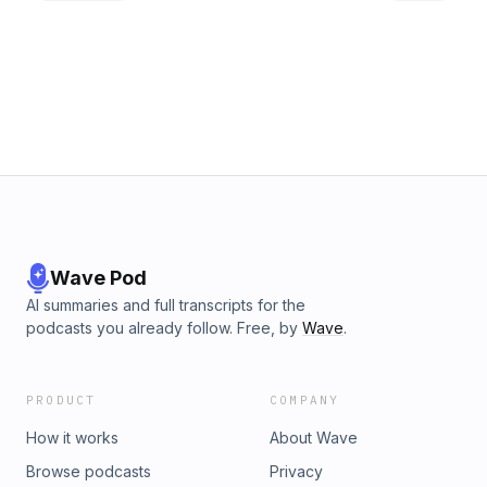
al mundo deportivo y representar a Puerto Rico en otros
países, casarse y convertirse en papá junto a Sara deciden
apartarse del mundo competitivo para enfocarse en la
crianza de su hija. Hoy emprenden el proyecto Bici Isla PR
donde reconocen las fotos más originales que sus
seguidores les comparten. Además, han confeccionado
camisas, uniformes, entre ellos una jersey para apoyar a
nuestros actuales representantes en campo del MTB. Les
cuentan paso a paso su historia.
Wave Pod
AI summaries and full transcripts for the
podcasts you already follow. Free, by
Wave
.
PRODUCT
COMPANY
How it works
About Wave
Browse podcasts
Privacy