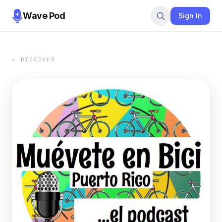
Wave Pod
Sign In
← DISCOVER