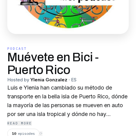
PODCAST
Muévete en Bici -
Puerto Rico
Hosted by
Ylenia Gonzalez
·
ES
Luis e Ylenia han cambiado su método de
transporte en la bella isla de Puerto Rico, dónde
la mayoría de las personas se mueven en auto
por ser una isla tropical y dónde no hay
infraestructura ni para ciclistas ni para peatones.
READ MORE
Aún así se resisten a dejar parte de su salario en
10
episodes
⟳