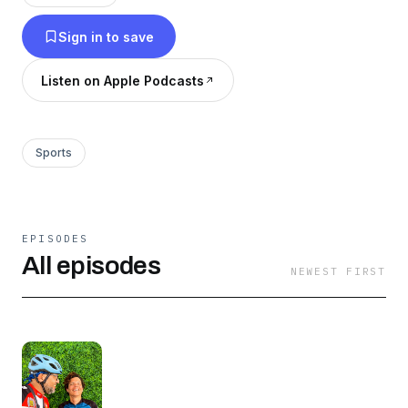
gasolina, mensualidades de gimnasio y visitas al
Sign in to save
doctor y han optado por un modo de vida más
saludable.
Listen on Apple Podcasts
Sports
EPISODES
All episodes
NEWEST FIRST