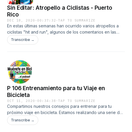
Sin Editar: Atropello a Ciclistas - Puerto
Rico
DEC 18, 2020
·
00:37:32
·
TAP TO SUMMARIZE
En estas últimas semanas han ocurrido varios atropellos a
ciclistas "hit and run", algunos de los comentarios en las
redes dejan entender que el ciclista tiene la culpa por no
Transcribe →
prevenir el atropello.
P 106 Entrenamiento para tu Viaje en
Bicicleta
OCT 11, 2020
·
00:34:38
·
TAP TO SUMMARIZE
Compartimos nuestros consejos para entrenar para tu
próximo viaje en bicicleta. Estamos realizando una serie de
podcast hablando de cómo prepararte para realizar un viaje
Transcribe →
de varios días en bicicleta, donde el reto más grande
podría ser correr largas distancias en días corridos. Cómo