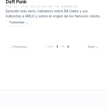
Daft Punk
FEB 26, 2021
·
00:27:09
·
TAP TO SUMMARIZE
Episodio más serio, hablamos sobre Bill Gates y sus
indirectas a AMLO y sobre el origen de los famosos robots
Djs.
Transcribe →
←
Previous
Next
→
PAGE
1
OF
1