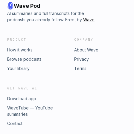
Wave Pod
AI summaries and full transcripts for the
podcasts you already follow. Free, by
Wave
.
PRODUCT
COMPANY
How it works
About Wave
Browse podcasts
Privacy
Your library
Terms
GET WAVE AI
Download app
WaveTube — YouTube
summaries
Contact