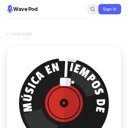
Wave Pod
Sign In
← DISCOVER