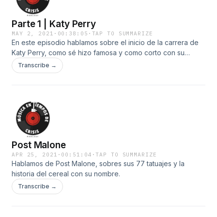
Parte 1 | Katy Perry
MAY 2, 2021
·
00:38:05
·
TAP TO SUMMARIZE
En este episodio hablamos sobre el inicio de la carrera de
Katy Perry, como sé hizo famosa y como corto con su
primer esposo.&nbsp;
Transcribe →
Post Malone
APR 25, 2021
·
00:51:04
·
TAP TO SUMMARIZE
Hablamos de Post Malone, sobres sus 77 tatuajes y la
historia del cereal con su nombre.
Transcribe →