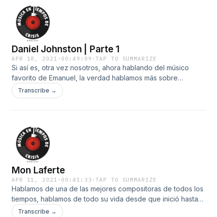
Daniel Johnston | Parte 1
APR 18, 2021
·
00:49:09
·
TAP TO SUMMARIZE
Si así es, otra vez nosotros, ahora hablando del músico
favorito de Emanuel, la verdad hablamos más sobre
leyendas en carreteras y sucesos paranormales.
Transcribe →
Mon Laferte
APR 11, 2021
·
00:41:33
·
TAP TO SUMMARIZE
Hablamos de una de las mejores compositoras de todos los
tiempos, hablamos de todo su vida desde que inició hasta
su ultimo sencillo.
Transcribe →