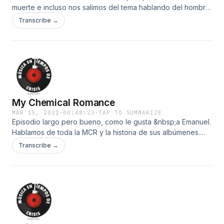
muerte e incluso nos salimos del tema hablando del hombre
pájaro.&nbsp;
Transcribe →
My Chemical Romance
MAR 15, 2021
·
00:48:23
·
TAP TO SUMMARIZE
Episodio largo pero bueno, como le gusta &nbsp;a Emanuel.
Hablamos de toda la MCR y la historia de sus albúmenes.
&nbsp;Emanuel nos cuenta la tonta historia de amor de entre
Transcribe →
los integrantes.