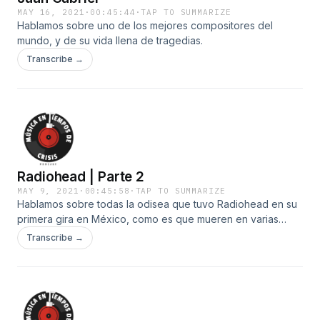
MAY 16, 2021
·
00:45:44
·
TAP TO SUMMARIZE
Hablamos sobre uno de los mejores compositores del
mundo, y de su vida llena de tragedias.
Transcribe →
Radiohead | Parte 2
MAY 9, 2021
·
00:45:58
·
TAP TO SUMMARIZE
Hablamos sobre todas la odisea que tuvo Radiohead en su
primera gira en México, como es que mueren en varias
ocasiones y muchas otras cosas.
Transcribe →