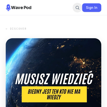
Wave Pod
Sign In
← DISCOVER