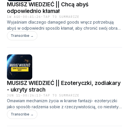
MUSISZ WIEDZIEĆ || Chcą abyś
odpowiednio kłamał
1W AGO
·
00:41:26
·
TAP TO SUMMARIZE
Wyjaśniam dlaczego damaged goods wręcz potrzebują
abyś w odpowiedni sposób kłamał, aby chronić swój obraz
siebie i świata, który często jest iluzją.📺
Transcribe →
youtube.com/@musiszwiedziec33📷
https://www.instagram.com/musiszwiedziec_redpill/🔵
https://musiszwiedziec.pl#musiszwiedzieć #redpill-------
Chcesz wesprzeć?--------💰 Bitcoin -
1CKdryfUZbVhn7Aio9mWZ6DMsQt2zT8WGq💰 Tipply -
https://tipply.pl/u/MusiszWiedziec📘Ebooki -
https://tiny.pl/h8kk5qd3Advertising Inquiries:
MUSISZ WIEDZIEĆ || Ezoteryczki, zodiakary
https://redcircle.com/brandsPrivacy & Opt-Out:
https://redcircle.com/privacy
- ukryty strach
JUN 11
·
00:26:13
·
TAP TO SUMMARIZE
Omawiam mechanizm życia w krainie fantazji- ezoteryczki
jako sposób radzenia sobie z rzeczywistością, co niestety
jest czerwoną flagą.🛠️WARSZTAT
Transcribe →
musiszwiedziec.pl/warsztat_pewnoscsiebie/📺
youtube.com/@musiszwiedziec33📺