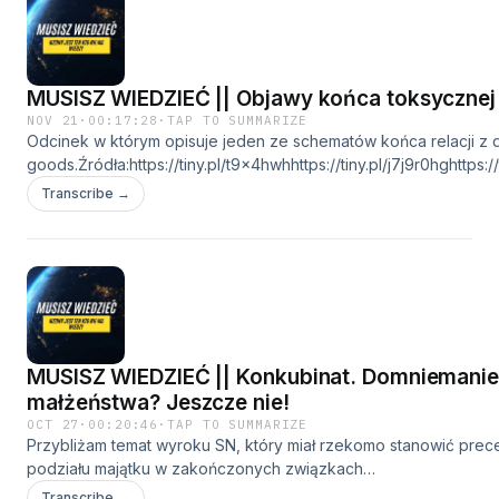
1CKdryfUZbVhn7Aio9mWZ6DMsQt2zT8WGq💰 Tipply -
https://tipply.pl/u/MusiszWiedziec📘Ebooki -
https://tiny.pl/h8kk5qd3Advertising Inquiries:
https://redcircle.com/brandsPrivacy & Opt-Out:
MUSISZ WIEDZIEĆ || Objawy końca toksycznej r
https://redcircle.com/privacy
NOV 21
·
00:17:28
·
TAP TO SUMMARIZE
Odcinek w którym opisuje jeden ze schematów końca relacji z
goods.Źródła:https://tiny.pl/t9x4hwhhttps://tiny.pl/j7j9r0hghttps:/
1x📺 youtube.com/@musiszwiedziec33📺
Transcribe →
https://www.bitchute.com/channel/musisz_wiedziec/📷
https://www.instagram.com/musiszwiedziec_redpill/🔵
https://musiszwiedziec.pl#musiszwiedzieć #redpill-------Chces
------💰 Bitcoin - 1CKdryfUZbVhn7Aio9mWZ6DMsQt2zT8WGq💰 T
https://tipply.pl/u/MusiszWiedziec📘Ebooki -
https://tiny.pl/h8kk5qd3Advertising Inquiries:
https://redcircle.com/brandsPrivacy & Opt-Out: https://redcircle
MUSISZ WIEDZIEĆ || Konkubinat. Domniemanie
małżeństwa? Jeszcze nie!
OCT 27
·
00:20:46
·
TAP TO SUMMARIZE
Przybliżam temat wyroku SN, który miał rzekomo stanowić prec
podziału majątku w zakończonych związkach
konkubinatowych.Źródła:https://tiny.pl/t9x4hwhhttps://tiny.pl/j7j9
Transcribe →